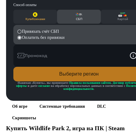
Способ оплаты
КупиКоинами
СБП
Картой
Привязать счёт СБП
Оплатить без привязки
Промокод
Выберите регион
Нажимая «
Купить
», вы принимаете
Правила пользования сайтом
,
Договор публич
оферты
и даете
согласие
на обработку персональных данных в соответствии с
Полит
конфиденциальности
.
Об игре
Системные требования
DLC
Скриншоты
Купить
Wildlife Park 2
, игра на ПК | Steam