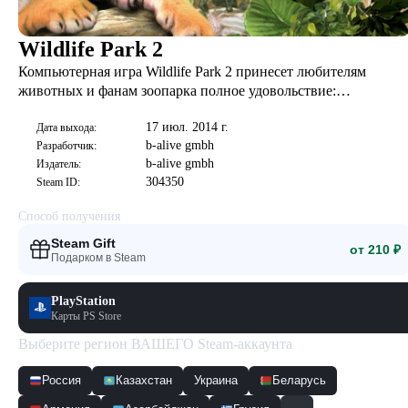
Wildlife Park 2
Компьютерная игра Wildlife Park 2 принесет любителям
животных и фанам зоопарка полное удовольствие:
неповторимый натуральный опыт - прямо в гостинной!
17 июл. 2014 г.
Создайте свой собственный зоопарк мечты!
Дата выхода:
b-alive gmbh
Разработчик:
b-alive gmbh
Издатель:
304350
Steam ID:
Способ получения
Steam Gift
от 210 ₽
Подарком в Steam
PlayStation
Карты PS Store
Выберите регион ВАШЕГО Steam-аккаунта
Россия
Казахстан
Украина
Беларусь