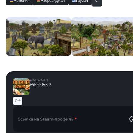
Армения
Азербайджан
Грузия
Скриншоты
Смотреть все
Wildlife Park 2
Wildlife Park 2
Gift
Ссылка на Steam-профиль
*