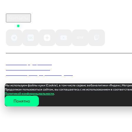
B2B сотрудничество
По вопросам рекламы
Контакты
Status
Политика конфиденциальности
Пользовательское соглашение
Согласие на обработку персональных данных
Мы используем файлы куки (Cookie), в том числе сервис вебаналитики «Яндекс.Метри
Продолжая пользоваться сайтом, вы соглашаетесь с их использованием в соответствии
Политикой конфиденциальности
.
Понятно