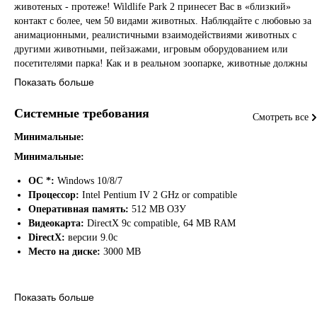
животеных - протеже! Wildlife Park 2 принесет Вас в «близкий»
контакт с более, чем 50 видами животных. Наблюдайте с любовью за
анимационными, реалистичными взаимодействиями животных с
другими животными, пейзажами, игровым оборудованием или
посетителями парка! Как и в реальном зоопарке, животные должны
получать всесторонний уход. В Wildlife Park 2 это проще простого:
Показать больше
одним щелчком мыши Вы можете накормить животных,
вылечить,погладить, напугать или переместить. Управляйте группой
Системные требования
Смотреть все
садово-парковых архитекторов, садовников, животноводов,
ветеринаров и ученых. Внимательный директор зоопарка скоро
Минимальные:
сможет радоваться подрастающему поколению животных!
Минимальные:
Постройте в Вашем зоопарке более 100 домов для животных,
ОС *:
Windows 10/8/7
учреждений для посетителей, здания персонала, декоративные
Процессор:
Intel Pentium IV 2 GHz or compatible
парковые элементы и объекты оборудования оград. Также для
Оперативная память:
512 MB ОЗУ
любителей архитектуры Wildlife Park 2 будет идеальной игровой
Видеокарта:
DirectX 9c compatible, 64 MB RAM
площадкой! Создайте с помощью обширного приспособления
DirectX:
версии 9.0c
„Обустройство“ свои собственные творческие пейзажи. Создайте с
Место на диске:
3000 MB
помощью обширного приспособления „Обустройство“ свои
собственные творческие пейзажи. Под Вашими заботливыми руками
процветают многочисленные земельные растения и ботанические
Рекомендуемые:
Показать больше
раритеты как подводные растения, кактусы или орхидеи –
Рекомендованные: