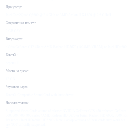
Процессор:
Intel Core2Quad Q6600 @ 2.4 GHz or AMD Athlon II X4 620 @ 2.6 GHzH
Оперативная память:
2 GB ОЗУ
Видеокарта:
nVidia GeForce GTS450 or AMD Radeon HD5670 (1024MB VRAM) or Intel HD4600
DirectX:
версии 11
Место на диске:
12 GB
Звуковая карта:
DirectX Compatible Sound Card with latest driver
Дополнительно:
Supported Video Cards at time of release: NVIDIA GeForce GTS 450 or better, GeForce
500, 600, 700, 900 series / AMD Radeon HD 5670 or better, Radeon HD 6000, 7000, R7
R9 series / Intel HD4600, HD5200 / Note: Laptop versions of these cards may work but
are NOT officially supported.