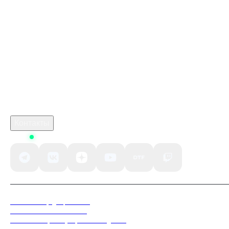
Купить подарочную карту Roblox 10000 Robux Gift
Card
сколько будет стоить игра марафон
monster hunter stories 3 twisted reflection скачать
crimson desert дата выхода на пк
Робуксы в Роблокс
Связаться с нами
Поддержка клиентов
B2B сотрудничество
По вопросам рекламы
Контакты
Status
Политика конфиденциальности
Пользовательское соглашение
Согласие на обработку персональных данных