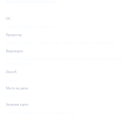
Рекомендованные:
ОС:
Windows 10 (64-bit versions only)
Процессор:
Intel Core i5 2400s @ 2.5 GHz or better / AMD FX-6100 @ 3.3 GHz or better
Видеокарта:
nVidia GeForce GTX 560Ti (1024 VRAM) or better / AMD Radeon HD 6870 (1024
VRAM) or better
DirectX:
версии 11
Место на диске:
12 GB
Звуковая карта:
DirectX Compatible Sound Card with latest driver