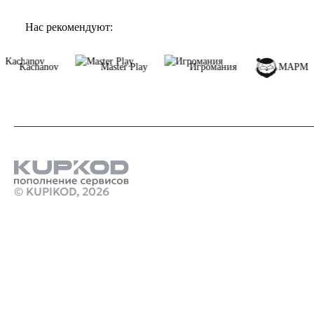
Нас рекомендуют:
Kachanov
Master Play
Игромания
МАРМА
© KUPIKOD,
2026
Продукты
пополнение стим с минимальной комиссией 2025
Турецкая подписка ps plus купить
Стим Россия
Купить игры Стим
Донат в Likee
Купить игру ключом