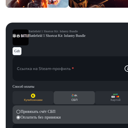
Battlefield 1 Shortcut Kit: Infantry Bundle
Battlefield 1 Shortcut Kit: Infantry Bundle
Gift
Ссылка на Steam-профиль
*
Способ оплаты
КупиКоинами
СБП
Картой
Привязать счёт СБП
Оплатить без привязки