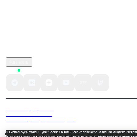
marathon игра купить
Промокод Zenless Zone Zero Kupikod
crimson desert ключ
Робуксы в Роблокс
Связаться с нами
Поддержка клиентов
B2B сотрудничество
По вопросам рекламы
Контакты
Status
Политика конфиденциальности
Пользовательское соглашение
Согласие на обработку персональных данных
Мы используем файлы куки (Cookie), в том числе сервис вебаналитики «Яндекс.Метри
Продолжая пользоваться сайтом, вы соглашаетесь с их использованием в соответствии