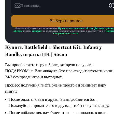
Промокод
Выберите регион
Нажимая «
Купить
», вы принимаете
Правила пользования сайтом
,
Договор публич
оферты
и даете
согласие
на обработку персональных данных в соответствии с
Полит
конфиденциальности
.
Купить
Battlefield 1 Shortcut Kit: Infantry
Bundle
, игра на ПК | Steam
Вы приобретаете игру в Steam, которую получите
ПОДАРКОМ на Ваш аккаунт. Это происходит автоматически
24/7 без праздников и выходных.
Процесс получения гифта очень простой и занимает пару
минут:
После оплаты к вам в друзья Steam добавится бот.
Пожалуйста, примите его в друзья, чтобы получить игру.
После добавления, вам будет отправлен подарок в виде