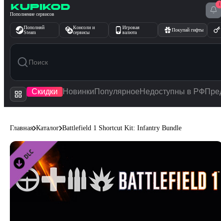
1
Перейти к содержимому
Пополнение сервисов
Пополняй
Консоли и
Игровая
Покупай гифты
Steam
сервисы
валюта
Скидки
Новинки
Популярное
Недоступны в РФ
Пре
Главная
Каталог
Battlefield 1 Shortcut Kit: Infantry Bundle