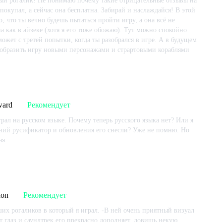
й рогалик! Не понимаю почему такие отрицательные отзывы на
 покупал, а сейчас она бесплатна. Забирай и наслаждайся! В этой
о, что ты вечно будешь пытаться пройти игру, а она всё не
на как в айзеке (хотя я его тоже обожаю). Тут можно спокойно
может с третей попытки, когда ты разобрался в игре. А в будущем
образить игру новыми персонажами и страртовыми кораблями
 игре:
1635
ч.
В момент написания:
1635
ч.
2023-07-24
ward
Рекомендует
рал на русском языке. Почему теперь русского языка нет? Или я
ний русификатор и обновления его снесли? Уже не помню. Но
ая.
 игре:
749
ч.
В момент написания:
749
ч.
2022-09-29
don
Рекомендует
их рогаликов в который я играл. -В ней очень приятный визуал
т глаз и саундтрек его прекрасно дополняет, ловишь некую