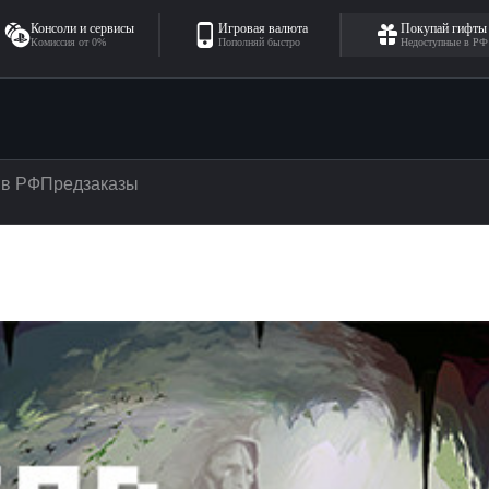
Консоли и сервисы
Игровая валюта
Покупай гифты
Комиссия от 0%
Пополняй быстро
Недоступные в РФ
 в РФ
Предзаказы