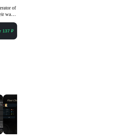
rator of
eir way
т 137 ₽
еть все