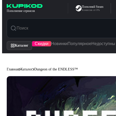
Перейти к содержимому
Пополняй Steam
Комиссия от 0%
Пополнение сервисов
Скидки
Новинки
Популярное
Недоступны
Каталог
Главная
Каталог
Dungeon of the ENDLESS™