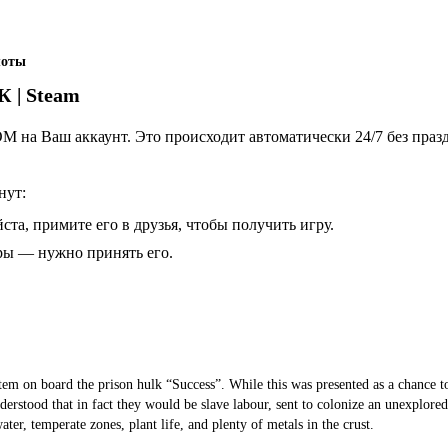
оты
К | Steam
 на Ваш аккаунт. Это происходит автоматически 24/7 без праз
нут:
ста, примите его в друзья, чтобы получить игру.
гры — нужно принять его.
m on board the prison hulk “Success”. While this was presented as a chance t
rstood that in fact they would be slave labour, sent to colonize an unexplored
er, temperate zones, plant life, and plenty of metals in the crust.