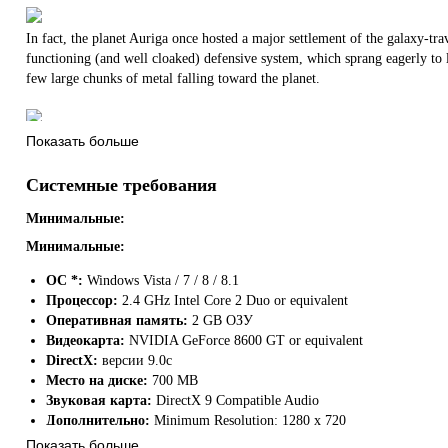
In fact, the planet Auriga once hosted a major settlement of the galaxy-trav
functioning (and well cloaked) defensive system, which sprang eagerly to l
few large chunks of metal falling toward the planet.
Every set of holding cells also functioned as an escape pod, so the ship let 
Показать больше
(momentarily) safe to the planet below. Safe, that is, until they realized 
so deep and ancient it might as well be called a dungeon…
Системные требования
Минимальные:
Минимальные:
ОС *:
Windows Vista / 7 / 8 / 8.1
Процессор:
2.4 GHz Intel Core 2 Duo or equivalent
Оперативная память:
2 GB ОЗУ
Видеокарта:
NVIDIA GeForce 8600 GT or equivalent
DirectX:
версии 9.0c
Место на диске:
700 MB
Звуковая карта:
DirectX 9 Compatible Audio
Дополнительно:
Minimum Resolution: 1280 x 720
Gather A Team.
Показать больше