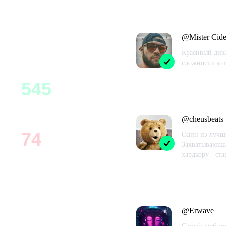
Отзывы из Steam
619
@
Mister Cide
Всего
Красивый диз
сложности кот
Проведено в
545
88
%
Рекомендуют
@
cheusbeats
74
Один из лучши
12
%
Захватывающая
Не рекомендуют
хардкору - ст
Проведено в
@
Erwave