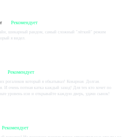
2023-09-22
r
Рекомендует
айн, шикарный рандом, самый сложный "лёгкий" режим
орый я видел.
 игре:
563
ч.
В момент написания:
365
ч.
2023-07-25
Рекомендует
х рогаликов который я обкатывал! Коварная. Долгая.
. И очень потная катка каждый заход! Для тех кто хочет по
авьте уровень изи и открывайте каждую дверь, удачи сынок!
 игре:
5361
ч.
В момент написания:
5214
ч.
2023-07-25
Рекомендует