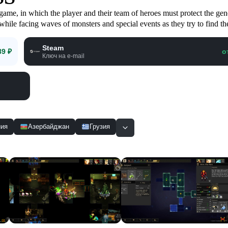
in which the player and their team of heroes must protect the gene
while facing waves of monsters and special events as they try to find th
Steam
89 ₽
о
Ключ на e-mail
ия
Азербайджан
Грузия
Смотр