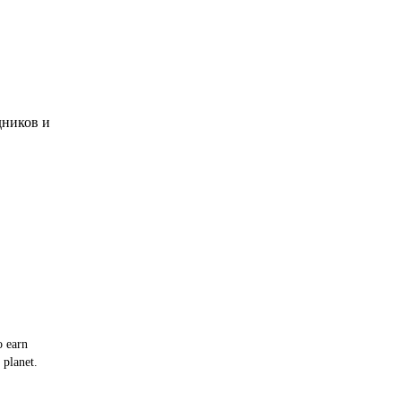
дников и
o earn
 planet.