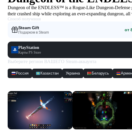
Dungeon of the ENDLESS™ is a Rogue-Like Dungeon-Defense game, 
their crashed ship while exploring an ever-expanding dungeon, all 
Способ получения
out...
Steam Gift
от 
Подарком в Steam
PlayStation
Карты PS Store
Выберите регион ВАШЕГО Steam-аккаунта
Россия
Казахстан
Украина
Беларусь
Армен
Скриншоты