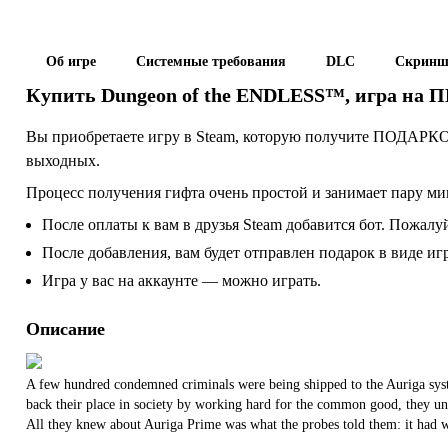
Об игре
Системные требования
DLC
Скринш
Купить
Dungeon of the ENDLESS™
, игра на П
Вы приобретаете игру в Steam, которую получите ПОДАРКОМ
выходных.
Процесс получения гифта очень простой и занимает пару ми
После оплаты к вам в друзья Steam добавится бот. Пожалуй
После добавления, вам будет отправлен подарок в виде и
Игра у вас на аккаунте — можно играть.
Описание
A few hundred condemned criminals were being shipped to the Auriga syste
back their place in society by working hard for the common good, they unde
All they knew about Auriga Prime was what the probes told them: it had wat