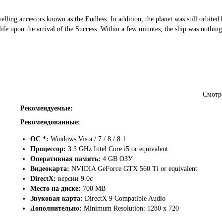
elling ancestors known as the Endless. In addition, the planet was still orbited 
ife upon the arrival of the Success. Within a few minutes, the ship was nothing
itself disintegrate and the surviving prisoners fell bruised but (temporarily) ali
that they had crashed through some sort of facility of the Endless, down to a su
Смотр
Рекомендуемые:
Рекомендованные:
ОС *:
Windows Vista / 7 / 8 / 8.1
Процессор:
3.3 GHz Intel Core i5 or equivalent
Оперативная память:
4 GB ОЗУ
Видеокарта:
NVIDIA GeForce GTX 560 Ti or equivalent
DirectX:
версии 9.0c
Место на диске:
700 MB
Звуковая карта:
DirectX 9 Compatible Audio
Дополнительно:
Minimum Resolution: 1280 x 720