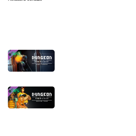
Form a team of heroes, each with their own strengths (and psychoses)
Equip them, deploy them, and earn powerful abilities
Manage the balance between ex-prison inmates and guards
DLC
Experience four player coop and watch your back
Build Your Defenses.
-
50
%
Dungeon of the ENDLESS™ - Deep Fr
Use the Dust you gather to power the rooms
105
₽
209
₽
Use scarce resources to help your team survive
Build minor and major modules to hold off waves of monsters
Decode Endless ruins to discover life-saving technologies
-
50
%
Dungeon of the ENDLESS™ - Rescue
Open the Door.
105
₽
209
₽
Each door is a danger; prepare yourself and your team for anything
Explore and discover an infinity of levels and layouts
Carry your crystal through waves of monsters to the exit of each level
Fight your way to the surface to discover the truth about Auriga