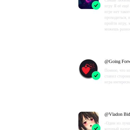
Самый любимы
игру Я её ещё
игре нет таког
проходиться, 
пройти игру, 
можешь разно
Проведено в
@
Going For
Помню, что иг
ставил сторон
игра интересн
Проведено в
@
Vladon Bi
-Один из лучш
который радуе