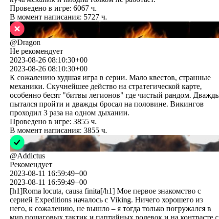
Проведено в игре:
6067
ч.
В момент написания:
5727
ч.
@
Dragon
Не рекомендует
2023-08-26 08:10:30+00
2023-08-26 08:10:30+00
К сожалению худшая игра в серии. Мало квестов, странные
механики. Скучнейшее действо на стратегической карте,
особенно бесят "битвы легионов" где чистый рандом. Дважд
пытался пройти и дважды бросал на половине. Викингов
проходил 3 раза на одном дыхании.
Проведено в игре:
3855
ч.
В момент написания:
3855
ч.
@
Addictus
Рекомендует
2023-08-11 16:59:49+00
2023-08-11 16:59:49+00
[h1]Roma locuta, causa finita[/h1] Мое первое знакомство с
серией Expeditions началось с Viking. Ничего хорошего из
него, к сожалению, не вышло – я тогда только погружался в
мир пошаговых тактик и партийных ролевок и на контрасте с