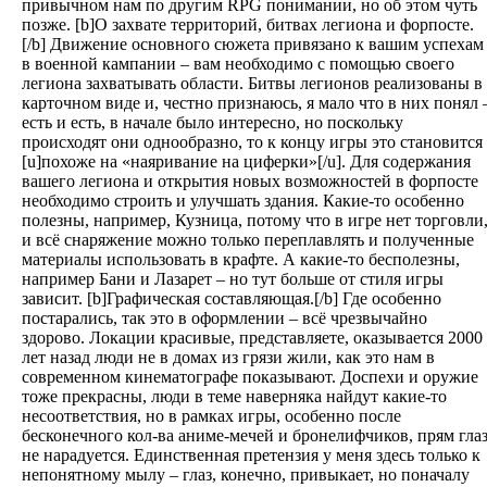
привычном нам по другим RPG понимании, но об этом чуть
позже. [b]О захвате территорий, битвах легиона и форпосте.
[/b] Движение основного сюжета привязано к вашим успехам
в военной кампании – вам необходимо с помощью своего
легиона захватывать области. Битвы легионов реализованы в
карточном виде и, честно признаюсь, я мало что в них понял 
есть и есть, в начале было интересно, но поскольку
происходят они однообразно, то к концу игры это становится
[u]похоже на «наяривание на циферки»[/u]. Для содержания
вашего легиона и открытия новых возможностей в форпосте
необходимо строить и улучшать здания. Какие-то особенно
полезны, например, Кузница, потому что в игре нет торговли
и всё снаряжение можно только переплавлять и полученные
материалы использовать в крафте. А какие-то бесполезны,
например Бани и Лазарет – но тут больше от стиля игры
зависит. [b]Графическая составляющая.[/b] Где особенно
постарались, так это в оформлении – всё чрезвычайно
здорово. Локации красивые, представляете, оказывается 2000
лет назад люди не в домах из грязи жили, как это нам в
современном кинематографе показывают. Доспехи и оружие
тоже прекрасны, люди в теме наверняка найдут какие-то
несоответствия, но в рамках игры, особенно после
бесконечного кол-ва аниме-мечей и бронелифчиков, прям гла
не нарадуется. Единственная претензия у меня здесь только к
непонятному мылу – глаз, конечно, привыкает, но поначалу