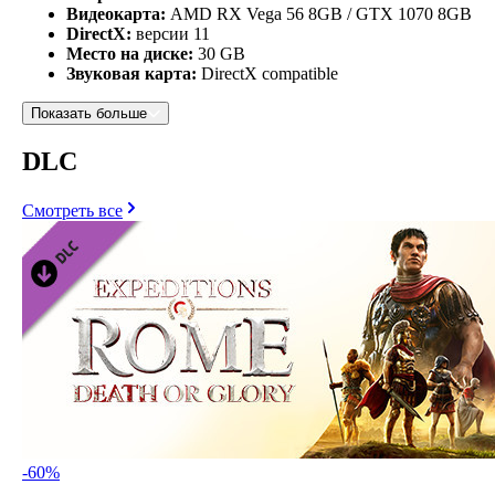
Видеокарта:
AMD RX Vega 56 8GB / GTX 1070 8GB
DirectX:
версии 11
Место на диске:
30 GB
Звуковая карта:
DirectX compatible
Показать больше
DLC
Смотреть все
-
60
%