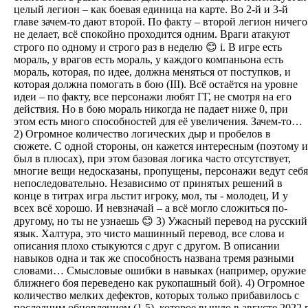
целый легион – как боевая единица на карте. Во 2-й и 3-й
главе зачем-то дают второй. По факту – второй легион ничего
не делает, всё спокойно проходится одним. Враги атакуют
строго по одному и строго раз в неделю 😊 i. В игре есть
мораль, у врагов есть мораль, у каждого компаньона есть
мораль, которая, по идее, должна меняться от поступков, и
которая должна помогать в бою (III). Всё остаётся на уровне
идеи – по факту, все персонажи любят ГГ, не смотря на его
действия. Но в бою мораль никогда не падает ниже 0, при
этом есть много способностей для её увеличения. Зачем-то…
2) Огромное количество логических дыр и пробелов в
сюжете. С одной стороны, он кажется интересным (поэтому и
был в плюсах), при этом базовая логика часто отсутствует,
многие вещи недосказаны, пропущены, персонажи ведут себя
непоследовательно. Независимо от принятых решений в
конце в титрах игра льстит игроку, мол, ты - молодец, И у
всех всё хорошо. И невзначай – а всё могло сложиться по-
другому, но ты не узнаешь 😊 3) Ужасный перевод на русский
язык. Халтура, это чисто машинный перевод, все слова и
описания плохо стыкуются с друг с другом. В описании
навыков одна и так же способность названа тремя разными
словами… Смысловые ошибки в навыках (например, оружие
ближнего боя переведено как рукопашный бой). 4) Огромное
количество мелких дефектов, которых только прибавилось с
последним обновлением (1.5), которое вышло в августе 2022 г