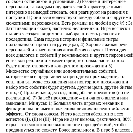
со своей остановкой и условиями; 2) Разные и интересные
персонажи, за каждым ощущается свой характер, с ними
интересно взаимодействовать, они реагируют на решения и
поступки ГГ, они взаимодействуют между собой и с другими
сюжетными персонажами. Есть романы на любой вкус 😊 ; 3)
Затягивающий сюжет, частично нелинейный. Игра всячески
пытается создать видимость выбора, что есть решения и
последствия. Сама подача истории и финальные титры
подталкивают пройти игру ещё раз; 4) Хорошая живая речь
персонажей и качественная английская озвучка. Почти для
всех диалогов и событий у компаньонов и других персонаже
есть свои реплики и комментарии, но только часть их них
будет присутствовать в конкретном прохождении 5)
Множество случайных или дополнительных событий,
которые не все представлены при одном прохождении, то
есть, при загрузке сохранения или повторном прохождении
набор этих событий будет другим, другие цели, другие битвы
и пр.; 6) Приличная идея создания/добычи предметов (но не
реализация). 7) За всё прохождение – ни одного вылета или
зависания; Минусы: 1) Большая часть игровых механик и
функционала не имеют значения/влияния/последствий/веса/
эффекта. От слова совсем. И это касается абсолютно всех
аспектов (I), (II) и (III). Игра не даёт вызова, фактически, 80%
игры – это монотонное выполнение пары действий, чтобы
продвинуться по сюжету. Более детально: a. В игре 5 классов,