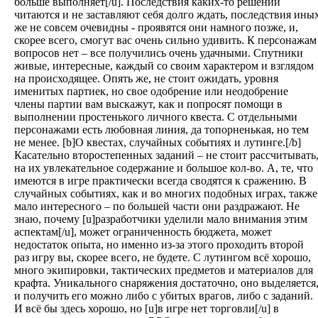
больше выполняет[/u]. Последствия каких-то решений
читаются и не заставляют себя долго ждать, последствия ины
же не совсем очевидны - проявятся они намного позже, и,
скорее всего, смогут вас очень сильно удивить. К персонажам
вопросов нет – все получились очень удачными. Спутники
живые, интересные, каждый со своим характером и взглядом
на происходящее. Опять же, не стоит ожидать, уровня
именитых партиек, но свое одобрение или неодобрение
члены партии вам выскажут, как и попросят помощи в
выполнении простенького личного квеста. С отдельными
персонажами есть любовная линия, да топорненькая, но тем
не менее. [b]О квестах, случайных событиях и лутинге.[/b]
Касательно второстепенных заданий – не стоит рассчитывать
на их увлекательное содержание и большое кол-во. А, те, что
имеются в игре практически всегда сводятся к сражению. В
случайных событиях, как и во многих подобных играх, также
мало интересного – по большей части они раздражают. Не
знаю, почему [u]разработчики уделили мало внимания этим
аспектам[/u], может ограниченность бюджета, может
недостаток опыта, но именно из-за этого проходить второй
раз игру вы, скорее всего, не будете. С лутингом всё хорошо,
много экипировки, тактических предметов и материалов для
крафта. Уникального снаряжения достаточно, оно выделяется
и получить его можно либо с убитых врагов, либо с заданий.
И всё бы здесь хорошо, но [u]в игре нет торговли[/u] в