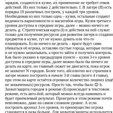
зарядов, создаются в кузне, их применение не требует очков
действий. Из них только 2 действительно. f. В лагере (II) есть
порядка 10 различных построек, у каждой три уровня.
Необходимая из них только одна – кузня, остальные создают
видимость вариативности и масштабов игры. Кузня третьего
уровня доступна в середине игры, далее – можно ничего не
делать. g. Стратегическая карта (I) и действия на ней служат
только для получения ресурсов для развития лагеря и создани
предметов в кузне, тут не нужно думать или что-то
планировать. Если ничего не делать – враги будут сами
убиваться об игрока, оставляю пустые города, которые потом
и не нужно захватывать, а просто зайти и получить контроль.
Как было указано в предыдущем пункте – кузня 3-го уровня
доступна в середине игры, далее можно было бы ничего не
делать на карте, но главный сюжет не двигается, пока игрок
не захватит N городов. Более того, абсолютно все строения в
лагере можно построить в начале 3-й главы (всего 4 главы),
при этом на карте остаётся огромное количество лишних (ещё
не захваченных) ресурсов. Просто так, чтобы было 😊 h.
Захват/защита городов в режиме (I) происходит в текстовом
режиме, есть авто-бой, который можно всегда нажимать и
будет приемлемый результат. Проиграть в этом режиме почти
невозможно, даже на самом сложном уровне. А если
построить арсенал 3-го уровня, то преимущество игрока
становится в разы больше. Для захватов/защиты используется