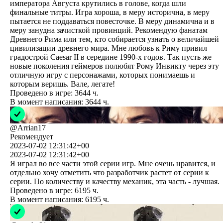
императора Августа крутились в голове, когда шли
финальные титры. Игра хороша, в меру исторична, в меру
пытается не поддаваться повесточке. В меру динамична и в
меру занудна зачисткой провинций. Рекомендую фанатам
Древнего Рима или тем, кто собирается узнать о величайшей
цивилизации древнего мира. Мне любовь к Риму привил
градострой Caesar II в середине 1990-х годов. Так пусть же
новые поколения геймеров полюбят Рому Инвикту через эту
отличную игру с персонажами, которых понимаешь и
которым веришь. Вале, легате!
Проведено в игре:
3644
ч.
В момент написания:
3644
ч.
@
Arrian17
Рекомендует
2023-07-02 12:31:42+00
2023-07-02 12:31:42+00
Я играл во все части этой серии игр. Мне очень нравится, и
отдельно хочу отметить что разработчик растет от серии к
серии. По количеству и качеству механик, эта часть - лучшая.
Проведено в игре:
6195
ч.
В момент написания:
6195
ч.