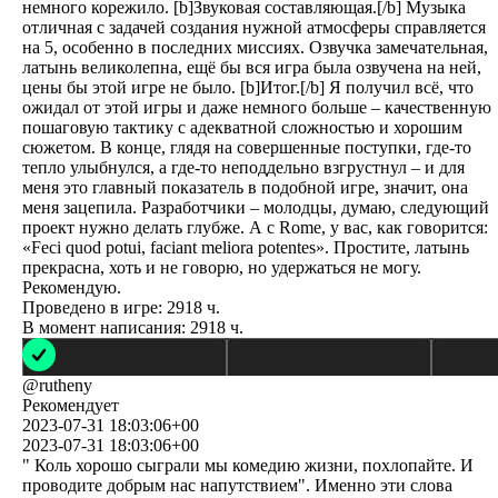
немного корежило. [b]Звуковая составляющая.[/b] Музыка
отличная с задачей создания нужной атмосферы справляется
на 5, особенно в последних миссиях. Озвучка замечательная,
латынь великолепна, ещё бы вся игра была озвучена на ней,
цены бы этой игре не было. [b]Итог.[/b] Я получил всё, что
ожидал от этой игры и даже немного больше – качественную
пошаговую тактику с адекватной сложностью и хорошим
сюжетом. В конце, глядя на совершенные поступки, где-то
тепло улыбнулся, а где-то неподдельно взгрустнул – и для
меня это главный показатель в подобной игре, значит, она
меня зацепила. Разработчики – молодцы, думаю, следующий
проект нужно делать глубже. А с Rome, у вас, как говорится:
«Feci quod potui, faciant meliora potentes». Простите, латынь
прекрасна, хоть и не говорю, но удержаться не могу.
Рекомендую.
Проведено в игре:
2918
ч.
В момент написания:
2918
ч.
@
rutheny
Рекомендует
2023-07-31 18:03:06+00
2023-07-31 18:03:06+00
" Коль хорошо сыграли мы комедию жизни, похлопайте. И
проводите добрым нас напутствием". Именно эти слова