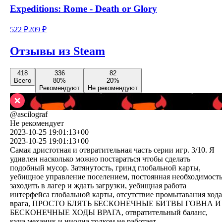
Expeditions: Rome - Death or Glory
522
₽
209
₽
Отзывы из Steam
418
336
82
Всего
80
%
20
%
Рекомендуют
Не рекомендуют
@
ascilograf
Не рекомендует
2023-10-25 19:01:13+00
2023-10-25 19:01:13+00
Самая дристотная и отвратительная часть серии игр. 3/10. Я
удивлен насколько можно постараться чтобы сделать
подобный мусор. Затянутость, гринд глобальной карты,
уебищное управление поселением, постоянная необходимост
заходить в лагер и ждать загрузки, уебищная работа
интерфейса глобальной карты, отсутствие промытавания хода
врага, ПРОСТО БЛЯТЬ БЕСКОНЕЧНЫЕ БИТВЫ ГОВНА И
БЕСКОНЕЧНЫЕ ХОДЫ ВРАГА, отвратительный баланс,
куча механик и ниодна толком не работает.