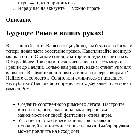
игры — нужно принять его.
Игра у вас на аккаунте — можно играть.
Описание
Будущее Рима в ваших руках!
Вы — юный легат. Вашего отца убили, вы бежали из Рима, и
теперь подавляете восстание греков. Накапливайте военную
мощь и опыт. Станьте силой, с которой придется считаться.
В Expeditions: Rome вам предстоит завоевать весь мир от
Греции до Галлии. Только вам решать, каким станет Рим для
варваров. Вы будете действовать силой или переговорами?
Найдете свое место в Сенате или смиритесь с наследием
Республики? Ваш выбор определяет судьбу вашего легиона и
самого Рима.
Создайте собственного римского легата! Настройте
внешность, пол, класс и навыки персонажа в
зависимости от своей фантазии и стиля игры.
Участвуйте в тактических пошаговых боях и
используйте многочисленные навыки. Выбор оружия
может повлиять на исход боя!