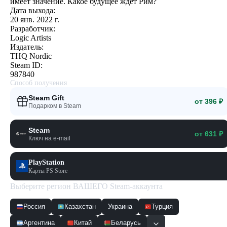
имеет значение. Какое будущее ждет Рим?
Дата выхода:
20 янв. 2022 г.
Разработчик:
Logic Artists
Издатель:
THQ Nordic
Steam ID:
987840
Способ получения
Steam Gift
от 396 ₽
Подарком в Steam
Steam
от 631 ₽
Ключ на e-mail
PlayStation
Карты PS Store
Выберите регион ВАШЕГО Steam-аккаунта
Россия
Казахстан
Украина
Турция
Аргентина
Китай
Беларусь