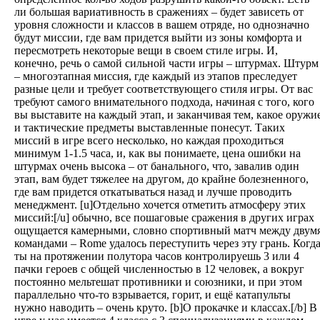
ли большая вариативность в сражениях – будет зависеть от
уровня сложности и классов в вашем отряде, но однозначно
будут миссии, где вам придется выйти из зоны комфорта и
пересмотреть некоторые вещи в своем стиле игры. И,
конечно, речь о самой сильной части игры – штурмах. Штурм
– многоэтапная миссия, где каждый из этапов преследует
разные цели и требует соответствующего стиля игры. От вас
требуют самого внимательного подхода, начиная с того, кого
вы выставите на каждый этап, и заканчивая тем, какое оружи
и тактические предметы выставленные понесут. Таких
миссий в игре всего несколько, но каждая проходиться
минимум 1-1.5 часа, и, как вы понимаете, цена ошибки на
штурмах очень высока – от банального, что, завалив один
этап, вам будет тяжелее на другом, до крайне болезненного,
где вам придется откатываться назад и лучше проводить
менеджмент. [u]Отдельно хочется отметить атмосферу этих
миссий:[/u] обычно, все пошаговые сражения в других играх
ощущается камерными, словно спортивный матч между двум
командами – Rome удалось переступить через эту грань. Когд
ты на протяжении полутора часов контролируешь 3 или 4
пачки героев с общей численностью в 12 человек, а вокруг
постоянно мельтешат противники и союзники, и при этом
параллельно что-то взрывается, горит, и ещё катапульты
нужно наводить – очень круто. [b]О прокачке и классах.[/b] В