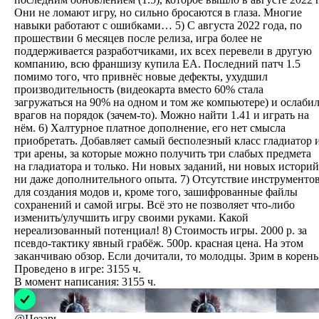
Они не ломают игру, но сильно бросаются в глаза. Многие
навыки работают с ошибками… 5) С августа 2022 года, по
прошествии 6 месяцев после релиза, игра более не
поддерживается разработчиками, их всех перевели в другую
компанию, всю франшизу купила EA. Последний патч 1.5
помимо того, что привнёс новые дефекты, ухудшил
производительность (видеокарта вместо 60% стала
загружаться на 90% на одном и том же компьютере) и ослаби
врагов на порядок (зачем-то). Можно найти 1.41 и играть на
нём. 6) Халтурное платное дополнение, его нет смысла
приобретать. Добавляет самый бесполезный класс гладиатор 
три арены, за которые можно получить три слабых предмета
на гладиатора и только. Ни новых заданий, ни новых историй
ни даже дополнительного опыта. 7) Отсутствие инструменто
для создания модов и, кроме того, зашифрованные файлы
сохранений и самой игры. Всё это не позволяет что-либо
изменить/улучшить игру своими руками. Какой
нереализованный потенциал! 8) Стоимость игры. 2000 р. за
псевдо-тактику явный грабёж. 500р. красная цена. На этом
заканчиваю обзор. Если дочитали, то молодцы. Зрим в корень
Проведено в игре:
3155
ч.
В момент написания:
3155
ч.
@
Цезарь