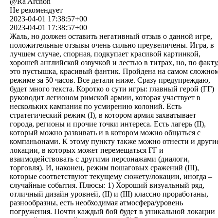
@
Ra Archon
Не рекомендует
2023-04-01 17:38:57+00
2023-04-01 17:38:57+00
Жаль, но должен оставить негативный отзыв о данной игре,
положительные отзывы очень сильно преувеличены. Игра, в
лучшем случае, спорная, подкупает красивой картинкой,
хорошей английской озвучкой и лестью в титрах, но, по факту
это пустышка, красивый фантик. Пройдена на самом сложно
режиме за 50 часов. Все детали ниже. Сразу предупреждаю,
будет много текста. Коротко о сути игры: главный герой (ГГ)
руководит легионом римской армии, которая участвует в
нескольких кампания по усмирению колоний. Есть
стратегический режим (I), в котором армия захватывает
города, регионы и прочие точки интереса. Есть лагерь (II),
который можно развивать и в котором можно общаться с
компаньонами. К этому пункту также можно отнести и други
локации, в которых может перемещаться ГГ и
взаимодействовать с другими персонажами (диалоги,
торговля). И, наконец, режим пошаговых сражений (III),
которые соответствуют текущему сюжету/локации, иногда –
случайные события. Плюсы: 1) Хороший визуальный ряд,
отличный дизайн уровней, (II) и (III) классно проработаны,
разнообразны, есть необходимая атмосфера/уровень
погружения. Почти каждый бой будет в уникальной локации