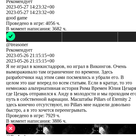
Рекомендует
2023-05-27 14:23:32+00
2023-05-27 14:23:32+00
good game
Проведено в игре:
4056
ч.
В момент написания:
3682
ч.
@
treasoner
Рекомендует
2023-05-26 21:15:15+00
2023-05-26 21:15:15+00
Я не играл в конкистадоров, но играл в Викингов. Очень
вымораживало там ограничение по времени. Здесь
разработчики над этим сами посмеялись и убрали его. В
целом это шаг вперед по всем статьям. Если в кратце, то это
немножко альтернативная история Рима Времен Юлия Цезаря
где Цезарь отправился к Аиду в молодости и мы проходим ег
путь в собственной вариации. Масштабы Pillars of Eternity 2
здесь конечно отсутствуют, но Pillars мне надоели довольно
быстро, а в это хочется перееигрывать.
Проведено в игре:
7929
ч.
В момент написания:
3886
ч.