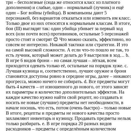
три – бесполезные (сюда же относится класс из платного
дополнения) и слабые, один – нормальный (лучник) и ещё
один – Бог войны (убийца). В компаньоны дают 5
персонажей, без вариантов отказаться или изменить им класс.
Только двое из них относятся к нормальным классам. В итоге,
бои (III) выглядят так: один убийца убивает за первый ход
всех (или почти всех) противников, остальные 5 персонажей
просто стоят и смотрят 😊 Что можно сказать, эффективно, но
совсем не интересно. Никакой тактики или стратегии. И это
на самой высокой сложности. А если что-то пошло не так, то
есть лучник, который может делать до 9 выстрелов в ход… b.
В игре 6 видов брони – но самая лучшая – лёгкая, всем
приходится одевать только её, остальные на порядок хуже. c.
Лучшая кузница и, соответственно, лучшее оружие и броня
становятся доступны ровно в середине игры, далее – никаког
прогресса, можно ничего не собирать. d. Все предметы могут
быть 4 качеств – от изношенного до нового, от этого зависят
их параметры и количество дополнительных эффектов. На
каждое качество нужно найти свой рецепт, но создавать и
носить не новые (лучшие) предметы нет необходимости, в
начале носишь, что есть, потом (очень быстро) – только новые
В итоге, рецепты и предметы не нового качества просто
захламляют инвентарь и кузницу. Продавать предметы нельзя
только разбирать. e. В игре порядка 20 разных видов
расходников – предметы с определённым количеством