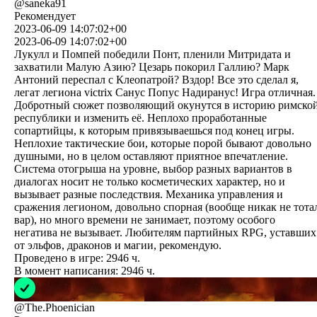
@
saneka91
Рекомендует
2023-06-09 14:07:02+00
2023-06-09 14:07:02+00
Лукулл и Помпей победили Понт, пленили Митридата и
захватили Малую Азию? Цезарь покорил Галлию? Марк
Антоний переспал с Клеопатрой? Вздор! Все это сделал я,
легат легиона victrix Санус Попус Надиранус! Игра отличная.
Добротный сюжет позволяющий окунутся в историю римско
республики и изменить её. Неплохо проработанные
сопартийцы, к которым привязываешься под конец игры.
Неплохие тактические бои, которые порой бывают довольно
душными, но в целом оставляют приятное впечатление.
Система отогрыша на уровне, выбор разных вариантов в
диалогах носит не только косметических характер, но и
вызывает разные последствия. Механика управления и
сражения легионом, довольно спорная (вообще никак не тота
вар), но много времени не занимает, поэтому особого
негатива не вызывает. Любителям партийных RPG, уставших
от эльфов, драконов и магии, рекомендую.
Проведено в игре:
2946
ч.
В момент написания:
2946
ч.
@
The.Phoenician