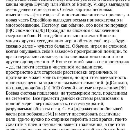
каким-нибудь Divinity или Pillars of Eternity, Vikings выглядели
очень дешево и невзрачно. Сейчас картина несколько
изменилась – фэнтези, sci-fi и пост-апокалипсисы приелись, а
новая часть Expeditions выглядит весьма привлекательно и
многообещающе. Поэтому, как обычно, обо всём по порядку.
[b]О сложности.[/b] Проходил на сложном с включенной
смертью в бою. И что действительно отличает Rome от
многих других сегодняшних игр, и об этом ещё не раз будет
сказано далее – чувство баланса. Обычно, играя на сложном,
всегда ощущаешь себя в заведомо проигрышной позиции, то
враги нереально сильные, то их слишком много или и то и
другое одновременно. В Rome со мной такого не происходил
– да, ты почти всегда в численном меньшинстве,
пространство для стартовой расстановки ограничено, и
противник может ходить первым, но при этом адекватность
происходящего на экране не вызывает сомнений. [u]Сложно,
но правдоподобно.[/u] [b]О боевой системе и сражениях.[/b]
Боевая система пошаговая, на трехмерном поле, поделенном
на сегменты. Все прелести данной системы реализованы в
полной мере – вертикальность, система укрытий,
разрушаемые объекты и т.д. Сами [u]сражения по большей
части разнообразные[/u] и могут преследовать различные
цели: где-то нужно по старинке перебить всех врагов, где-то
схватить в плен и безопасно вывести заложника, а где-то за
определенное кол-во ходов разрушить какой-то объект. Есть