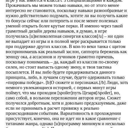
игре у нас имеется 4 класса с 3 специализациями в каждом.
Прокачивать мы можем только навыки, но от этого менее
интересно не становится, поскольку навыки разнообразные и
нужно действительно подумать, хотите ли вы получить какие
то бонусы сейчас или потерпеть и после менее полезных
умений открыть более крутые перки. И именно через такой
грамотный дизайн дерева навыков, я думаю, в игре
получилась [u]великолепная синергия классов[/u] – ни один
не выпадает из игры и в полной мере раскрывается только
при поддержке других классов. В кои-то веки танка с щитом
воспринимаешь как реальный заслон, саппорта бережешь как
зеницу ока, а ассасинов и лучников грамотно прячешь,
поскольку понимаешь – да, каждый из классов по-своему
силен, но стоит выпасть одному звену, и твоя тактика
посыплется. И вы либо будете придерживаться данного
принципа, либо, в лучшем случае, будете одерживать только
«пирровы победы». [b]О сюжете и персонажах.[/b] Люди, хот
немного увлекающиеся историей, с первых минут игры
поймут, что мы проходим [spoiler]путь Цезаря[/spoiler], но,
само собой, в вольном переложении авторов игры. Сюжет
получился добротным, хотя и довольно предсказуемым, даже
если не принимать в расчет привязку к реально
происходившим событиям. Вариативность в прохождении
присутствует, конечно, она не идет ни в какое сравнение с
титанами жанра, однако [u]программу минимум и несколько