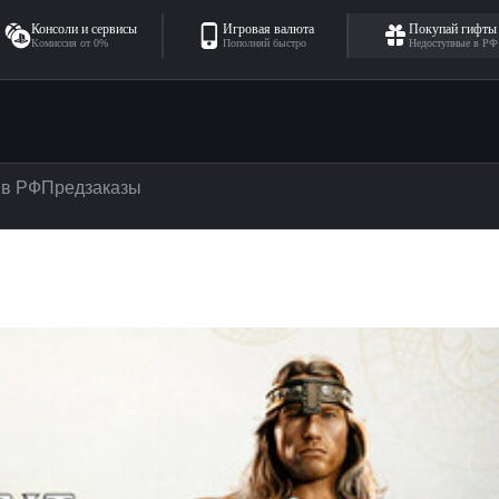
Консоли и сервисы
Игровая валюта
Покупай гифты
Комиссия от 0%
Пополняй быстро
Недоступные в РФ
 в РФ
Предзаказы