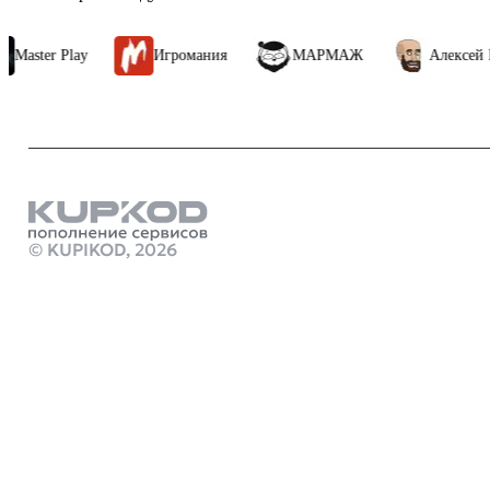
 Play
Игромания
МАРМАЖ
Алексей Макарен
Продукты
как можно п
© KUPIKOD,
2026
Карта пополн
Стим Россия
Купить игры
Донат в Aren
Купить игру
Купить карт
Gift Card
когда выйдет
monster hunte
crimson deser