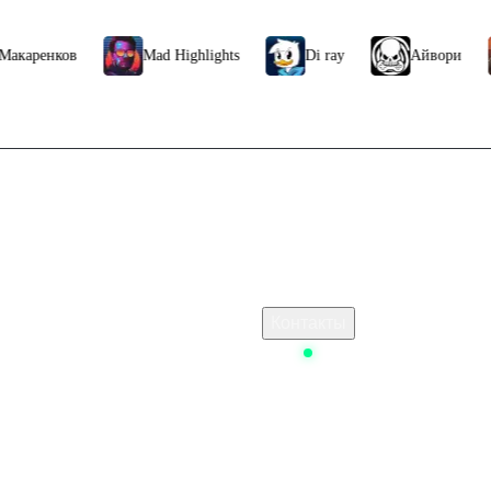
ков
Mad Highlights
Di ray
Айвори
ЧБ
Связаться с нами
ополнить стим в россии
Поддержка клиентов
ения ps store турция
B2B сотрудничество
По вопросам рекламы
 Стим
Контакты
a Breakout
Status
 ключом
у пополнения Steam 100 RUB RU
 игра марафон
r 3
t дата