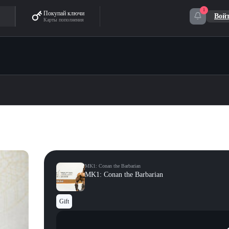
1
Покупай ключи
Вой
Карты пополнения
MK1: Conan the Barbarian
MK1: Conan the Barbarian
Gift