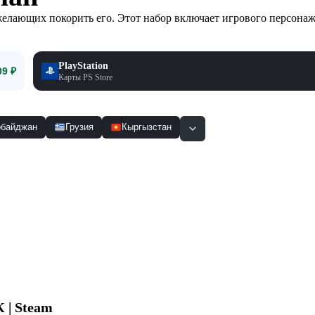
желающих покорить его. Этот набор включает игрового персона
PlayStation
09 ₽
Карты PS Store
рбайджан
Грузия
Кыргызстан
Смотр
К | Steam