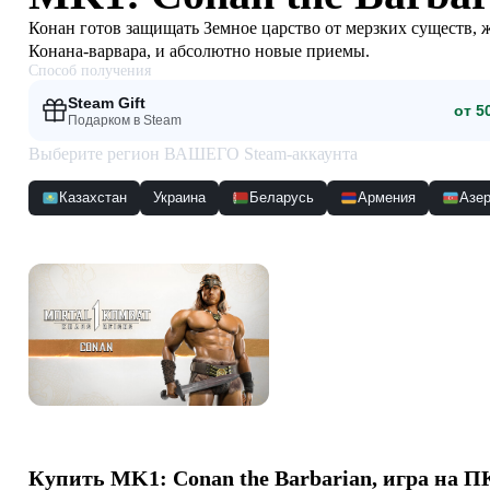
Конан готов защищать Земное царство от мерзких существ, 
Конана-варвара, и абсолютно новые приемы.
Способ получения
Steam Gift
от 5
Подарком в Steam
Выберите регион ВАШЕГО Steam-аккаунта
Казахстан
Украина
Беларусь
Армения
Азе
Скриншоты
Купить
MK1: Conan the Barbarian
, игра на П