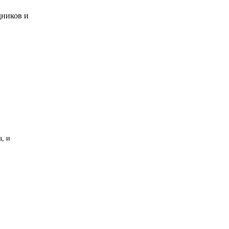
дников и
а, и