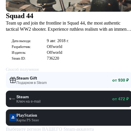
Squad 44
Team up and join the frontline in Squad 44, the most authentic
tactical WW2 shooter. Experience ruthless realism with an immense
arsenal of faithfully recreated weapons and vehicles across massive
9 авг. 2018 г.
WW2 battlefields.
Дата выхода:
Offworld
Разработчик:
Offworld
Издатель:
736220
Steam ID:
Способ получения
Steam Gift
от 930 ₽
Подарком в Steam
Steam
от 472 ₽
Ключ на e-mail
PlayStation
Карты PS Store
Выберите регион ВАШЕГО Steam-аккаунта