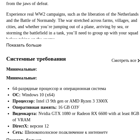
from the jaws of defeat.
Experience real WW2 campaigns, such as the liberation of the Netherlands
and the Battle of Normandy. The war stretched across farms, villages, and
cities, and whether you’re jumping out of a plane, arriving by sea, or
storming the battlefield in a tank, you’ll need to group up with your squad
before taking on the enemy.
Показать больше
Системные требования
Смотреть все
Минимальные:
Минимальные:
64-разрядные процессор и операционная система
ОС:
Windows 10 (x64)
Процессор:
Intel i3 9th gen or AMD Ryzen 3 3300X
Оперативная память:
16 GB ОЗУ
Видеокарта:
Nvidia GTX 1080 or Radeon RX 6600 with at least 8GB
of VRAM
DirectX:
версии 12
Сеть:
Широкополосное подключение к интернету
Место на диске:
100 GB
Показать больше