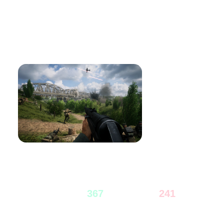
выходные и скидка на
реалистичный шутер про
Вторую мировую в Steam
Teamwork
In Squad 44, teamwork is paramount to achieving victory. Enroll as a
commander and order gun runs or artillery to support your team. Join the
frontline as one of the many infantry roles. Run logistics and shape the
battlefield with fortifications and emplacements. And keep everyone on the
battlefield updated with our in-game voice chat. Talk directly with your
entire squad or use the local proximity chat to talk to players nearby and
help the flow of battle.
Отзывы из Steam
608
367
241
60
%
40
%
Всего
Рекомендуют
Не рекомендуют