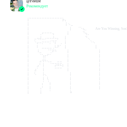
@
FeedJe
Рекомендует
2022-10-10 14:27:48+00
⢸⠉⠉⠉⠉⠉⠉⠉⠉⠉⠉⠉⠉⠉⡷⡄⠀⠀⠀⠀⠀⠀⠀⠀⠀⠀⠀⠀⠀
⢸⠀⠀⠀⠀⠀⠀⠀⠀⠀⠀⠀⠀⠀⠀ ⡇⠢⣀⠀⠀⠀⠀⠀⠀⠀⠀⠀⠀⠀
⢸⠀⠀⠀⠀⠀⠀⠀⠀⠀⠀⠀⠀⠀⠀⠀⠀⡇⠀⠀⠈⠑⢦⡀⠀⠀⠀Are You Winning, Son
⢸⠀⠀⠀⠀⢀⠖⠒⠒⠒⢤⠀⠀⠀⠀⠀⡇⠀⠀⠀⠀⠀⠙⢦⡀⠀⠀⠀⠀
⢸⠀⠀⣀⢤⣼⣀⡠⠤⠤⠼⠤⡄⠀⠀⡇⠀⠀⠀⠀⠀⠀⠀⠙⢄⠀⠀⠀⠀
⢸⠀⠀⠑⡤⠤⡒⠒⠒⡊⠙⡏⠀⢀⠀⡇⠀⠀⠀⠀⠀⠀⠀⠀⠀⠑⠢⠀
⢸⠀⠀⠀⠇⠀⣀⣀⣀⣀⢀⠧⠟⠁⠀⡇⠀⠀⠀⠀⠀⠀⠀⠀⠀⠀⠀⡇⠀
⢸⠀⠀⠀⠸⣀⠀⠀⠈⢉⠟⠓⠀⠀⠀⠀⡇⠀⠀⠀⠀⠀⠀⠀⠀⠀⠀⠀⢸
⢸⠀⠀⠀⠀⠈⢱⡖⠋⠁⠀⠀⠀⠀⠀⠀⡇⠀⠀⠀⠀⠀⠀⠀⠀⠀⠀⠀⢸
⢸⠀⠀⠀⠀⣠⢺⠧⢄⣀⠀⠀⣀⣀⠀⠀⡇⠀⠀⠀⠀⠀⠀⠀⠀⠀⠀⠀⢸
⢸⠀⠀⠀⣠⠃⢸⠀⠀⠈⠉⡽⠿⠯⡆⠀⡇⠀⠀⠀⠀⠀⠀⠀⠀⠀⠀⠀⢸
⢸⠀⠀⣰⠁⠀⢸⠀⠀⠀⠀⠉⠉⠉⠀⠀⡇⠀⠀⠀⠀⠀⠀⠀⠀⠀⠀⠀⢸
⢸⠀⠀⠣⠀⠀⢸⢄⠀⠀⠀⠀⠀⠀⠀⠀⠀⡇⠀⠀⠀⠀⠀⠀⠀⠀⠀⠀⢸
⢸⠀⠀⠀⠀⠀⢸⠀⢇⠀⠀⠀⠀⠀⠀⠀⠀⡇⠀⠀⠀⠀⠀⠀⠀⠀⠀⠀⢸
⢸⠀⠀⠀⠀⠀⡌⠀⠈⡆⠀⠀⠀⠀⠀⠀⠀⡇⠀⠀⠀⠀⠀⠀⠀⠀⠀⠀⢸
⢸⠀⠀⠀⠀⢠⠃⠀⠀⡇⠀⠀⠀⠀⠀⠀⠀⡇⠀⠀⠀⠀⠀⠀⠀⠀⠀⠀⢸
⢸⠀⠀⠀⠀⢸⠀⠀⠀⠁⠀⠀⠀⠀⠀⠀⠀⠷
Проведено в игре:
256
ч.
В момент написания:
212
ч.