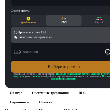
Способ оплаты
КупиКоинами
СБП
Картой
Привязать счёт СБП
Оплатить без привязки
Промокод
Выберите регион
Нажимая «
Купить
», вы принимаете
Правила пользования сайтом
,
Договор публич
оферты
и даете
согласие
на обработку персональных данных в соответствии с
Полит
конфиденциальности
.
Об игре
Системные требования
DLC
Скриншоты
Новости