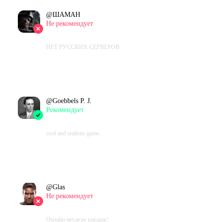
@
ШАМАН
Не рекомендует
2023-02-16 08:29:39+00
НЕТ РУССКИХ СЕРВЕРОВ
Проведено в игре:
101
ч.
В момент написания:
101
ч.
@
Goebbels P. J.
Рекомендует
2023-01-28 08:59:02+00
cool and realistic game.
Проведено в игре:
2974
ч.
В момент написания:
2444
ч.
@
Glas
Не рекомендует
2023-01-02 17:23:49+00
Онлайн нет,игре кирдык!