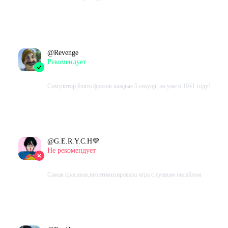
Проведено в игре:
17875
ч.
В момент написания:
17171
ч.
@
Revenge
Рекомендует
2023-01-02 14:46:48+00
Симулятор 6лять фризов каждые 5 секунд, но уже в 1941 году!
Проведено в игре:
120
ч.
В момент написания:
90
ч.
@
G.E.R.Y.C.H💜
Не рекомендует
2022-11-02 15:07:23+00
Cамая красивая,неоптимизирована игра с хуевым онлайном
Проведено в игре:
78
ч.
В момент написания:
18
ч.