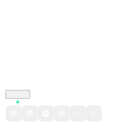
Стим Россия
Купить игры Стим
Донат в Hay Day
Купить игру ключом
Купить карту пополнения Steam 0,51 USD (NO RU)
Gift Card
марафон игра 2026 купить
monster hunter stories 3 предзаказ
кримсон дезерт дата
Робуксы в Роблокс
Связаться с нами
Поддержка клиентов
B2B сотрудничество
По вопросам рекламы
Контакты
Status