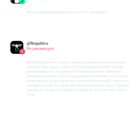
2023-08-29 19:34:46+00
Команда балансировщиков имеют трейт "Сломленные"
Проведено в игре:
8529
ч.
В момент написания:
6721
ч.
@
Respublica
Не рекомендует
2023-08-17 20:31:30+00
Жесткий дисбаланс в сторону Германии, против немцев невозможно
играть тк один отряд с 2-мя мг-42 может держать на себе 3 отряда
противника(ссср и союзников). Советские дивизии по сравнению с
немцами откровенно слабые. Складывается впечатление, что разрабы
горько рыдали, когда узнали, что союзники победили рейх, поэтому и
пытаются сделать так , чтобы рейх побеждал хотя бы в игре. Очередн
дрочеры на гитлера. Ни копейки не тратьте на это тупое говно тупого
говна
Проведено в игре:
21975
ч.
В момент написания:
21378
ч.