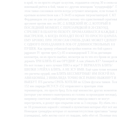
в край, то он просто отъдит за кустик, отдышится секунд 30 и снова к
новенький рвётся в бой, также и с другим немецким "вундерваффе". 
этом танки союзников почти всегда уступают немецким, если только б
кратным количеством как с Т-34-85 и первым тигром/пантерой. С КТ 
Фердинандом это уже не работает, потому что единственный серьёзны
аргумент против них это ИС-2, БЛЯДСКИЙ ИС-2, КОТОРЫЙ В
ПОСЛЕДНИЙ МОМЕНТ, С ПЕРЕЗАРЯДКОЙ В 20 СЕКУНД,
СТРЕЛЯЕТ В ЕБАНУЮ ПЕХОТУ, ПРОМАХИВАЕТСЯ КАЖДЫЕ 2
ВЫСТРЕЛОВ, А КОГДА ПОПАДЕТ ПО КТ ТО ПРОСТО ЦАРАПА
ЕМУ БРОНЮ, ПРИ ЭТОМ САМ ОЧЕНЬ ДАЖЕ МОЖЕТ СДОХНУ
С ОДНОГО ПОПАДАНИЯ В ЛОБ ОТ ДЛИННОСТВОЛЬНЫХ 8.8
ПУШЕК. Как пример уебанской настройки юнитов это бой одного
jagpanzer IV против трех Су-85 и командирской Т-34 на дистанции
километра, он их просто выебал, несмотря на то что его броня не дол
держать ТРИ БЛЯТЬ 85 мм ОРУДИЯ! А как убивать КТ? Авиацией ж
Основные характеристики
Но вот только у кого лучшее ПВО в игре? У ВЕРМАХТА БЛЯТЬ!
ШИЛКИ 3 РЕЙХА БЛЯТЬ, А НЕ ЗСУ ВМВ. Ещё одна тупая механик
это расчеты орудий, они БЛЯТЬ БЕССМЕРТНЫЕ! ИМ ПОХУЙ НА
АВИАБОМБЫ, 2 ИНВАЛИДА ТОЧНО ВСЁ РАВНО ВЫЖИВУТ И
ВЫЕБУТ. ПТ-расчеты СРАТЬ ХОТЕЛИ на 122мм фугасы танков. Тол
Новые пошаговые динамичные стратегические кампании.
152 мм снаряды ИСУ/СУ-152 отправляют к праотцам этим
Новое место действия – Восточный фронт с мощными силами
терминаторов, это просто бред. Есть ещё множество других моментов
Красной Армии и Оси.
(которые уже немного выветрились из головы за прошедшие месяцы),
Более 600 исторически точных юнитов в 18 новых дивизиях.
например советские снайперши которые никогда никого не могут
перестрелять, и дохнут при открытии огня за 3 секунды. Ну ебать это 
Реалистичные поля сражений на 25 разных картах.
не 10 румынских карасей с оптикой и пулеметами которые ебут всё жи
Существенные изменения в панели выбора юнитов.
Немецкие гренадёры которые от наличия/отсутствия приставки "панце
Новая, реалистичная графика для более впечатляющего
(гренадеры), либо жестко сосут от гвардии, либо ебут её. Полевые пу