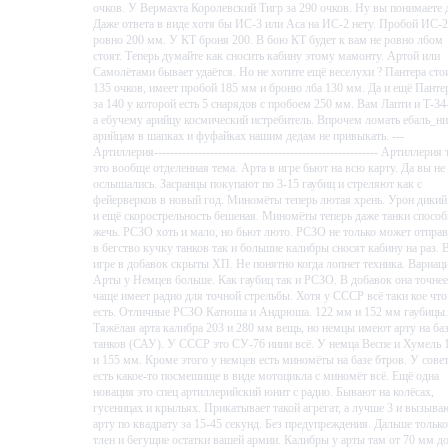
очков. У Вермахта Королевский Тигр за 290 очков. Ну вы понимаете 
Даже ответа в виде хотя бы ИС-3 или Аса на ИС-2 нету. Пробой ИС-2
ровно 200 мм. У КТ броня 200. В бою КТ будет к вам не ровно лбом
стоят. Теперь думайте как сносить кабину этому мамонту. Артой или
Самолётами бывает удаётся. Но не хотите ещё веселухи ? Пантера сто
135 очков, имеет пробой 185 мм и броню лба 130 мм. Да и ещё Панте
за 140 у которой есть 5 снарядов с пробоем 250 мм. Вам Лапти и Т-34
а ебучему арийцу космический истребитель. Впрочем ломать ебаль_н
арийцам в шапках и фуфайках нашим дедам не привыкать. ---
Артиллерия-------------------------------------------------------- Артиллерия 
это вообще отделенная тема. Арта в игре бьют на всю карту. Да вы не
ослышались. Засранцы покупают по 3-15 гаубиц и стреляют как с
фейерверков в новый год. Миномёты теперь лютая хрень. Урон дикий
и ещё скорострельность бешеная. Миномёты теперь даже танки спосо
жечь. РСЗО хоть и мало, но бьют люто. РСЗО не только может отправ
в бегство кучку танков так и большие калибры сносят кабину на раз. 
игре в добавок скрыты ХП. Не понятно когда лопнет техника. Вариац
Арты у Немцев больше. Как гаубиц так и РСЗО. В добавок она точнее
чаще имеет радио для точной стрельбы. Хотя у СССР всё таки кое что
есть. Отличные РСЗО Катюша и Андрюша. 122 мм и 152 мм гаубицы.
Тяжёлая арта калибра 203 и 280 мм вещь, но немцы имеют арту на ба
танков (САУ). У СССР это СУ-76 ииии всё. У немца Веспе и Хумель 
и 155 мм. Кроме этого у немцев есть миномёты на базе бтров. У сове
есть какое-то посмешище в виде мотоцикла с миномёт всё. Ещё одна
новация это спец артиллерийский юнит с радио. Бывают на колёсах,
гусеницах и крыльях. Прикатывает такой агрегат, а лучше 3 и вызыва
арту по квадрату за 15-45 секунд. Без предупреждения. Дальше только
тлен и бегущие остатки вашей армии. Калибры у арты там от 70 мм д