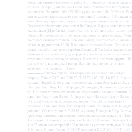
бомж или элитный штурмовик рейха. По транспорту разрабы сделали 
сложнее. Теперь Дивизия имеет свой набор транспорта в поштучном
количестве. Например 100-150-200 грузовиков или 10-100 Бтров. Есл
вам не хватает транспорта, то есть наилучший транспорт ! Это ваши н
хехе. Вам надо вручную думать, что брать для каждой пачки пехоты.
Пехота тут объективно хуже чем в RedDragon. Царица полей не може
окапываться (Мде блять), дохнет быстрее, слабо двигается, может пр
убежать (Система морали), нельзя восполнять потери в отрядах. Фин
выступает стоимость танков. Обычный отряд пехоты стоит 20 очков, а
лёгкие и средний танк 10-50. В принципе вот такой баланс. Это игра п
танки. Разработчику за это серьёзный минус. В WarGame пехота имеет
значение в 2-3 раз больше, да и средств у неё больше, хотя тут имеют
отдельные вспомогательные отряды. Пулемёты, пехотные орудия, Н
(да да блять), командиры 2 видов. Иконки откровенно галимые и
вызывают отвращение. ---Танки------------------------------------------------
------------- Теперь к танкам. Тут откровенный перекос в немецкую
сторону. Танки СССР это Т-60-70, Т-34 76 и 85, ИС-1 и ИС-2, Редкие
Сушки и Зверобой. Ленд-лиз тоже имеется. Танки Вермахта это Pz-2-3
Пантера, Тигр, Кор. Тигр, Мардеры, Ягпанцеры, Ягпантеры, Едефанты
т.д. При этом у немца есть какие-то неадекватные базовые дивизии. В
одной по 4 карточки Панзер-4, Тигр и 9 карт Пантера. (Ахует Пантер 
В второй 6 карточек Королевских тигров. (Разработчикам надо в
психушку) Ещё этот Танк Тигр разрабы запихнули чуть ли не в кажду
дивизию. Обычно у совета Т-34-85, а у немца Пантера и Тигр. В этом 
проблема. Стоимость некоторых немецких танков не адекватная. Танк
Тигр стоит 130 очков в то время как Т-34-85 110 очков. Немецкие Па
4 за 75 очков имеют пробой 135 и способны уверено жечь даже Т-34-8
110 очков. Привет баланс. У СССР максимум ИС-2 (обр. 1944) за 22