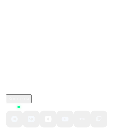
Стим Россия
Купить игры Стим
Купить алмазы в Likee
Купить игру ключом
Купить ключом Бордерлендс 3 в Стим
marathon стим
Промокод Fortnite Kupikod
crimson desert игра
Робуксы в Роблокс
Связаться с нами
Поддержка клиентов
B2B сотрудничество
По вопросам рекламы
Контакты
Status