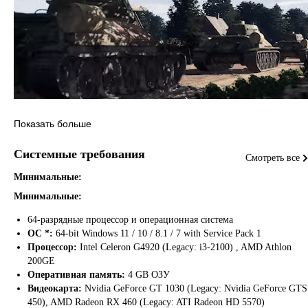
Показать больше
КОМАНДУЙТЕ СВОЕЙ АРМИЕЙ.
Системные требования
ПОБЕЖДАЙТЕ В БИТВАХ
Смотреть все
Минимальные:
Минимальные:
Стальная дивизия II предлагает не только тактический опыт в ВМВ.
Этот основанный на Восточном фронте 1944 г. сиквел оценённой
64-разрядные процессор и операционная система
критиками игры RTS поставит вас во главе армии во время операции
ОС *:
64-bit Windows 11 / 10 / 8.1 / 7 with Service Pack 1
«Багратион» – советского наступления против нацистов на
Процессор:
Intel Celeron G4920 (Legacy: i3-2100) , AMD Athlon
белорусской земле.
200GE
Оперативная память:
4 GB ОЗУ
Играйте как генерал в динамичных стратегических кампаниях
Видеокарта:
Nvidia GeForce GT 1030 (Legacy: Nvidia GeForce GTS
масштаба 1:1, как полковник в эпичных тактических сражениях в
450), AMD Radeon RX 460 (Legacy: ATI Radeon HD 5570)