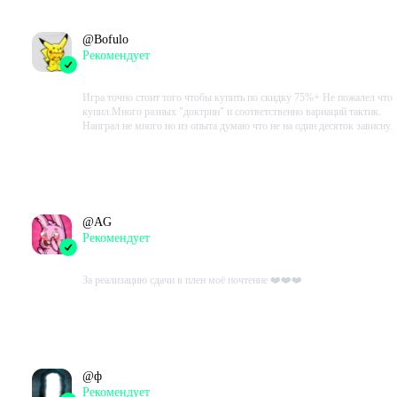
@
Bofulo
Рекомендует
2023-09-01 00:23:09+00
Игра точно стоит того чтобы купить по скидку 75%+ Не пожалел что
купил.Много разных "доктрин" и соответственно вариаций тактик.
Наиграл не много но из опыта думаю что не на один десяток зависну.
Проведено в игре:
1494
ч.
В момент написания:
440
ч.
@
AG
Рекомендует
2023-08-31 09:49:54+00
За реализацию сдачи в плен моё почтение ❤️❤️❤️
Проведено в игре:
1114
ч.
В момент написания:
53
ч.
@
ф
Рекомендует