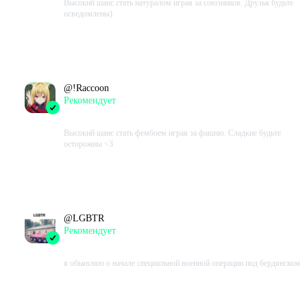
Высокий шанс стать натуралом играя за союзников. Друзья будьте
осведомлены)
Проведено в игре:
17575
ч.
В момент написания:
16358
ч.
@
!Raccoon
Рекомендует
2023-09-19 11:55:03+00
Высокий шанс стать фембоем играя за фашню. Сладкие будьте
осторожны <3
Проведено в игре:
14209
ч.
В момент написания:
13543
ч.
@
LGBTR
Рекомендует
2023-09-06 11:46:54+00
я обьявляю о начале специальной военной операции под бердянском
Проведено в игре:
420
ч.
В момент написания:
244
ч.