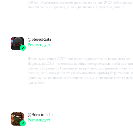
300 мм. Эффективность такой арты бывает лучше 10-20 гаубиц на кар
Вообще вещь интересная, но не однозначная. Отдохну и допишу
Проведено в игре:
10296
ч.
В момент написания:
5557
ч.
@
StereoRasta
Рекомендует
2023-09-19 19:07:16+00
Играешь за немцев-СССР побеждает и унижает твою пехоту и танки.
Играешь за СССР- не можешь пробить немецкие танки и тебя сметают
два счета Играешь за Союзников- не пробиваешь, картонная броня(к
джамбо, лол), плохая пехота (за исключением бритов) Игра хороша, 
душнилы на союзниках-противниках реально мешают веселиться даж
при победе
Проведено в игре:
6142
ч.
В момент написания:
5853
ч.
@
Born to help
Рекомендует
2023-09-19 13:17:03+00