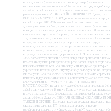
игре с друзьями (четверо или упаси господи пятеро) начинаются
параллельные реальности на второй битве первого хода, каждый види
свой бред своей реальности. При игре втроем на ход так 7-10 начинае
разделение реальностей. ЭТО КРАЙНЕ НЕПРИЯТНО. Далее, хост
ВСЕГДА УЧАСТВУЕТ В БОЮ, даже если вас четверо или пятеро, а
частей 3-4 игре ПЛЕВАТЬ, она на похуй поставит вместо кого-то кто
должен участвовать в бою, управлять хоста, это пиздец (это кстати то
приводит к разрыву мироздания и новым реальностям). И да, когда в
кампании участвует более 2 игроков, она может зависнуть насмерть на
Правдоподобные тактические
ходе противника бота, и только раннее сохранение спасет. Неадекватн
потери, когда на развернутые/не развернутые зенитные орудия
сражения в реальном времени
производится налет авиации эти потери засчитываются, а потом, спус
несколько ходов, они исчезают, потерь нет! Уничтоженные зенитки
возрождаются и продолжают держать сектор ПВО в полном составе.
Зачем тогда потери рисовать? Кстати, когда такое происходит с танкам
Используйте более 600 точно воспроизведенных юнитов, включая
пехотой это признак расинхронизации реальностей нахуй, и тогда пока
легендарный танк Т-34, реактивную систему залпового огня
пока ваша кампания Бои. Кто, кто вашу мать придумал при штурме
«Катюша» и штурмовик Ил-2! Выберите дивизию, отберите юнитов
укрепленных позиций давать штурмующему полоску в 50-100 метров
Вы ебанутые? Это что косплей невского пятачка? Никакие моральные
для боя и сформируйте идеальные боевые отряды на новой панели,
принципы и дружеские отношения не остановят вермахт от того чтоб
позволяющей больше тактической свободы, чем когда-либо.
бросить (высрать 80+ очков) ВСЕ РЕЗЕРВЫ ПРЯМО ПЕРЕД
НАСТУПАЮЩИМ, не давая ему даже оборонятся и превращая бой 
Сражайтесь на 25 новых полях сражений, исследуйте местность и
забой в одну калитку за 10 минут. Когда эту хуету осознали и испытал
играть в кампанию стало бессмысленно, никакие просьбы так не делат
применяйте тактические навыки, чтобы вовремя отдать нужный
давали эффекта. Далее это ГЕНИАЛЬНЕЙШАЯ МЕХАНИКА БРО
приказ и взять верх над врагом!
ТАНКОВ И ОРУДИЙ! Идиотская красная восстанавливающаяся пол
сделала такие сараи как КТ, Фердинанд и других, не просто
мегабронированными, а не убиваемыми. Если КТ каким то чудом обо