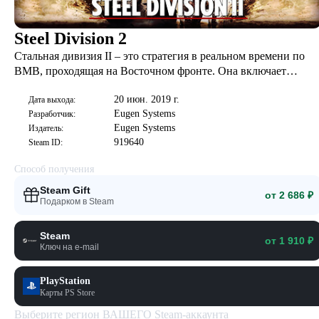
Steel Division 2
Стальная дивизия II – это стратегия в реальном времени по
ВМВ, проходящая на Восточном фронте. Она включает
пошаговое командование армией в масштабе 1:1 и
20 июн. 2019 г.
тактические сражения в реальном времени, где под вашим
Дата выхода:
Eugen Systems
Разработчик:
началом будут тысячи бойцов.
Eugen Systems
Издатель:
919640
Steam ID:
Способ получения
Steam Gift
от 2 686 ₽
Подарком в Steam
Steam
от 1 910 ₽
Ключ на e-mail
PlayStation
Карты PS Store
Выберите регион ВАШЕГО Steam-аккаунта