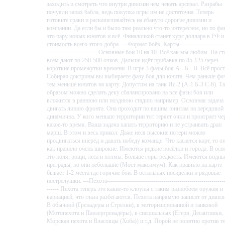
заходить и смотреть что внутри дивизии чем чекать арсенал. Разрабы
почуяли запах бабла, ведь покупка игры им не достаточна. Теперь
готовьте сраки и раскашеливайтесь на ебануто дорогие дивизии и
компании. Да если бы и было там реально что-то интересное, но по фа
это пару новых юнитов и всё. Финалочкой станет курс доллара в РФ и
стоимость всего этого добра. ---Формат боёв, Карты-----------------------
------------------------- Основные бои 10 на 10. Всё как мы любим. На ст
всем дают по 250-500 очков. Дальше идёт прибавка по 85-125 через
короткие промежутки времени. В игре 3 фазы боя А - Б - В. Всё прост
Собирая доктрины вы выбираете фазу боя для юнита. Чем раньше фа
тем меньше юнитов на карту. Допустим на танк Ис-2 (А-1 Б-3 С-6). Т
образом можно сделать деку сбалансировано на все фазы боя или
вложится в раннюю или позднюю стадию например. Основная задача 
двигать линию фронта. Она проходит по вашим юнитам на передовой
динамична. У кого меньше территории тот теряет очки и проиграет че
какое-то время. Ваша задача хапать территорию и не устраивать драп
марш. В этом и весь прикол. Даже неся высокие потери можно
продвигаться вперёд и давать победу команде. Что касается карт, то о
как правило очень широкие. Имеются редкие посёлки и города. В осн
это поля, рощи, леса и холмы. Больше горы редкость. Имеются водны
преграды, но они небольшие (Мост максимум). Как правило на карте
бывает 1-2 места где горячие бои. В остальных посиделки и рядовые
пострелушки. ---Пехота-----------------------------------------------------------
------ Пехота теперь это какие-то клоуны с таким разнобоем оружия и
вариацией, что глаза разбегаются. Пехота напрямую зависит от дивиз
В обычной (Гренадеры и Стрелки), в моторизированной и танковой
(Мотопехота и Панзергренадёры), в специальных (Егеря, Десантники,
Морская пехота и Власовцы (Хоба)) и т.д. Порой не понятно против т