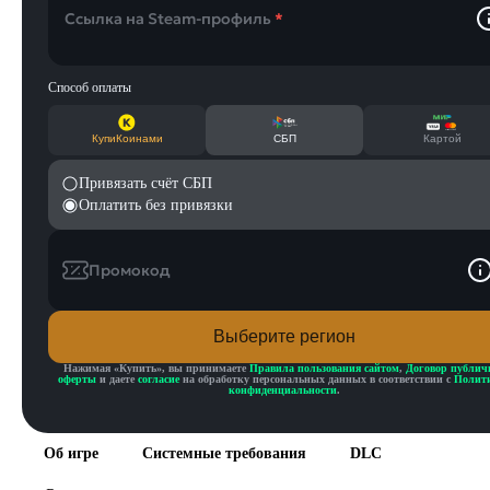
Ссылка на Steam-профиль
*
Способ оплаты
КупиКоинами
СБП
Картой
Привязать счёт СБП
Оплатить без привязки
Промокод
Выберите регион
Нажимая «
Купить
», вы принимаете
Правила пользования сайтом
,
Договор публич
оферты
и даете
согласие
на обработку персональных данных в соответствии с
Полит
конфиденциальности
.
Об игре
Системные требования
DLC