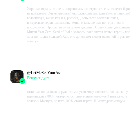
2023-08-09 15:41:21+00
Хорошая игра, мне очень понравилась, советую, кто сомневается бери
не пожалеете. Очень красивый окружающий мир (дизайнеры явно лю
велосипеды, также как и я, респект) , есть стелс составляющая,
интересные перки, сложность немного завышенная но игра вполне
проходимая. Прошел игру на одном дыхании. Сразу купил дополнени
Mutant Year Zero: Seed of Evil в котором появляется новый герой - му
лось по имени Большой Хан, оно дополняет сюжет основной игры, то
советую.
Проведено в игре:
3754
ч.
В момент написания:
3742
ч.
@
LetMeSeeYourAss
Рекомендует
2023-08-04 22:32:22+00
отличная пошаговая игруля, из минусов могу отметить,что навыки у
персонажей в 80% повторяются, уникальные наверное 3 навыка есть
только у Магнуса, за него 100% стоит играть. Шмакус,рекомендую
Проведено в игре:
1146
ч.
В момент написания:
1146
ч.