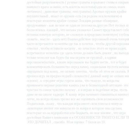
достойная разрушаемость ( ручные гранаты взрывают стены и откры
нападать на врагов с разбега, а Дакс — незаметно проникать во
наивного врага за ними; есть коктель молотова(одна из самых моих
вражеский лагерь. Ну и что, что это говорящая утка ростом почти в
любимых) ; дымовые гранаты; эми гранаты) Арсенал оружия крайне
полтора метра и с арбалетом за спиной?
внушительный , ипакт от оружия есть (за редким исключением)-в
некоторые моменты крайне сочные Локации разные обширные,
продуманные - как по мне не одна не похожа на другую Нет пустых и
бесполезных локаций , что весьма уважаемо Сюжет представляет соб
ДИНАМИЧЕСКИЙ МИР
незамысловатую историю, не сложную и предельно понятную( глубок
сюжета , мысли - здесь нет) Взаимодействие персонажей очень топорн
часто встречаются моменты где так и хочется , чтобы другой персона
Вокруг вас всегда найдутся элементы ландшафта, которые могут
ответил , чтобы вставили косцену , но зачастую этого не происходит,
пригодиться. Избегайте света прожекторов и прячьтесь от глаз
встречаются моменты где здесь точно должен быть диалог , но выход
противников. А может, вы приметесь равнять с землей стены и здани
только монолог как будто бы мы играем не группой , а одним
и крушить все, что видите?
персонажем(кстати , каким персонажем вы будите вести , тот и будет
комментировать большинство перед вами), социальная пустота начина
ощущаться под конец , но сильно заметна , чтобы об этом не сказать. 
прошел игру на предпоследней сложности ( данный жанр не сильно м
СНАРЯЖЕНИЯ МНОГО НЕ БЫВАЕ
освоен) , к середине игры горела жопа , что тяжело, но когда вы
принимаете верные решения кажись уже в безвыходной ситуации- это
чувство то самое чувство почему , я и играю в подобные игры, пусть
Чтобы справиться с поджидающими на каждом шагу опасностями,
даже не на самом хадкоре. К концу игры начинает становиться намног
вашим мутантам потребуется снаряжение — от шляп-цилиндров и
легче, но всегда нужно трезво все же оценивать свои возможности
самодельных пращей до разгрузочных жилетов и высокомощных
Подытожив, скажу , что каждая игра имеет свои плюсы и минусы
-некоторые имеют эти минусы из-за жанра в котором она сделана,
винтовок. Представьте, что на вас несется разъяренный кабан-мутант 
некоторые из-за недоработки или бюджета, но мое мнение , что игра
металлической броне с шипами и с мушкетоном наперевес — сразу
достойная Вашего внимания и в ОСОБЕННОСТИ ТВОЕГО ЕСЛИ Т
видна постчеловеческая эпоха, правда?
ЭТО ДОЧИТАЛ , спасибо. Моя оценка :7 балов из 10.