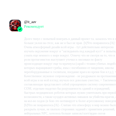
Проведено в игре:
2312
ч.
В момент написания:
1970
ч.
@
it_aav
Рекомендует
2023-09-02 22:48:37+00
Долго тянул с попыткой поиграть в данный проект т.к. казалось что в 
больше уклон на стелс, как же я был не прав. [b]Что понравилось:[/b] 
Очень атмосферный дизайн всей игры - тут действительно интересно
изучать окружение вокруг и "заглядывать под каждый куст" в попытк
узнать еще немного о мире вокруг. Отмечу что не смотря на то, что в
роли протагонистов выступают уточки и лисоньки по факту
происходящее вокруг еще та мрачнуха (сарай с телами убитых людей 
которых выращивают грибы, ямы с погибшими от пандемии, школы
переоборудованные в госпитали, поедание врага во время боя и.т.д.); 
Качественное звуковое сопровождение - не раздражало на протяжении
всей игры и на мой взгляд звучало все довольно уместно; + Тактичес
составляющая представляет собой упрощенную систему современног
COM, отдельно выделил бы разрушаемость зданий и ограждений,
быстрых медицинских роботов которых нужно уничтожать при перво
возможности, а также кулдаун активных навыков на убийства врагов, 
на кол-во ходов (в бою это мотивирует к более агрессивному поведен
[b]Что не понравилось:[/b] - Считаю что атмосферу и мир можно был
раскрыть лучше, не хватало сторонних заданий с принятием решений,
нейтральных NPC, хотелось больше записок/газет/аудио-логов