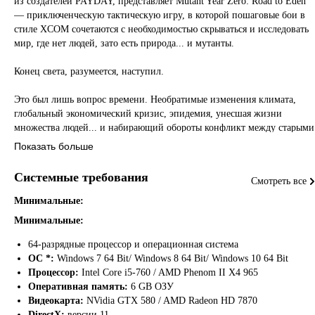
из создателей PAYDAY, представляет Mutant Year Zero: Road to Eden
— приключенческую тактическую игру, в которой пошаговые бои в
стиле XCOM сочетаются с необходимостью скрываться и исследовать
мир, где нет людей, зато есть природа... и мутанты.
Конец света, разумеется, наступил.
Это был лишь вопрос времени. Необратимые изменения климата,
глобальный экономический кризис, эпидемия, унесшая жизни
множества людей... и набирающий обороты конфликт между старыми
и новыми сверхдержавами. И тогда ядерное оружие пошло в бой,
Показать больше
впервые с 1945 года, и вспышки ядерных взрывов озарили каждый
уголок Земли.
Системные требования
Смотреть все
Теперь война закончилась, и планета стихла. В разрушенных городах
Минимальные:
царствует природа. По превратившимся в кладбища улицам гуляет
Минимальные:
лишь ветер.
Людей здесь больше нет. По останкам цивилизации в поисках
64-разрядные процессор и операционная система
спасения (или хотя бы еды) бродят мутанты — не то люди, не то
ОС *:
Windows 7 64 Bit/ Windows 8 64 Bit/ Windows 10 64 Bit
животные, изуродованные до неузнаваемости. Чтобы выжить, вам и
Процессор:
Intel Core i5-760 / AMD Phenom II X4 965
вашим товарищам предстоит покинуть свое убежище и отправиться в
Оперативная память:
6 GB ОЗУ
Зону.
Видеокарта:
NVidia GTX 580 / AMD Radeon HD 7870
DirectX:
версии 11