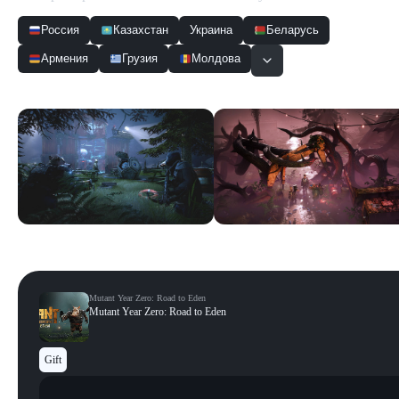
Россия
Казахстан
Украина
Беларусь
Армения
Грузия
Молдова
Скриншоты
Смотреть все
Mutant Year Zero: Road to Eden
Mutant Year Zero: Road to Eden
Gift