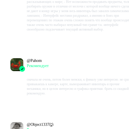
рассказывающих о мире; - Нет возможности продавать предметы, тол
разбирать оружие в отличии от мелочи с которой вообще ничего сдела
не дают и концу игры у меня весь инвентарь был завален химическим
лампами; - Интерфейс местами раздражал, а именно в боях при
перемещениях по этажам очень сложно понять что вообще происходит
также очень часто выбирал ненужный тип гранат т.к. интерфейс
своеобразно подсвечивает текущий активный выбор.
Проведено в игре:
1650
ч.
В момент написания:
1650
ч.
@
Pahom
Рекомендует
2023-08-31 10:05:07+00
сначала не очень, потом более менски, к финалу уже интересно. не сра
привыкаешь к камере, карте, вымораживает инвентарь и прочие
механики, но в целом интересно и графика приятная. брать со скидкой
рекомендую.
Проведено в игре:
3280
ч.
В момент написания:
3280
ч.
@
Object1337🐺