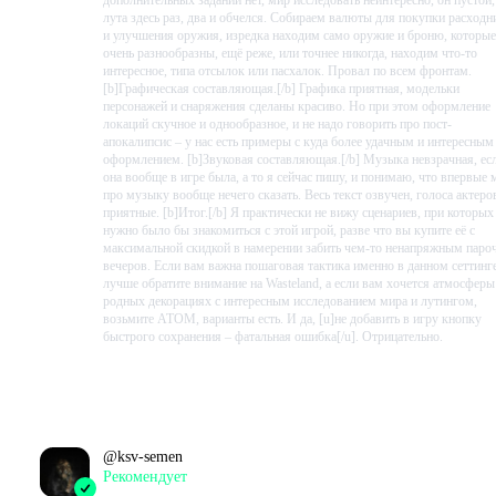
дополнительных заданий нет, мир исследовать неинтересно, он пустой,
лута здесь раз, два и обчелся. Собираем валюты для покупки расходн
и улучшения оружия, изредка находим само оружие и броню, которые
очень разнообразны, ещё реже, или точнее никогда, находим что-то
интересное, типа отсылок или пасхалок. Провал по всем фронтам.
[b]Графическая составляющая.[/b] Графика приятная, модельки
персонажей и снаряжения сделаны красиво. Но при этом оформление
локаций скучное и однообразное, и не надо говорить про пост-
апокалипсис – у нас есть примеры с куда более удачным и интересным
оформлением. [b]Звуковая составляющая.[/b] Музыка невзрачная, ес
она вообще в игре была, а то я сейчас пишу, и понимаю, что впервые 
про музыку вообще нечего сказать. Весь текст озвучен, голоса актеро
приятные. [b]Итог.[/b] Я практически не вижу сценариев, при которых
нужно было бы знакомиться с этой игрой, разве что вы купите её с
максимальной скидкой в намерении забить чем-то ненапряжным паро
вечеров. Если вам важна пошаговая тактика именно в данном сеттинге
лучше обратите внимание на Wasteland, а если вам хочется атмосферы
родных декорациях с интересным исследованием мира и лутингом,
возьмите АТОМ, варианты есть. И да, [u]не добавить в игру кнопку
быстрого сохранения – фатальная ошибка[/u]. Отрицательно.
Проведено в игре:
825
ч.
В момент написания:
825
ч.
@
ksv-semen
Рекомендует