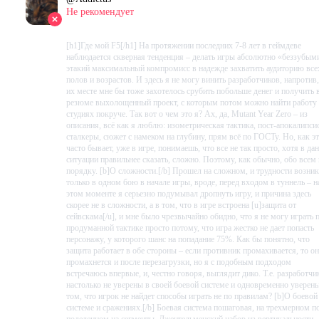
Не рекомендует
2023-08-19 13:21:21+00
[h1]Где мой F5[/h1] На протяжении последних 7-8 лет в геймдеве
наблюдается скверная тенденция – делать игры абсолютно «беззубым
этакий максимальный компромисс в надежде захватить аудиторию все
полов и возрастов. И здесь я не могу винить разработчиков, напротив,
их месте мне бы тоже захотелось срубить побольше денег и получить 
резюме выхолощенный проект, с которым потом можно найти работу
студиях покруче. Так вот о чем это я? Ах, да, Mutant Year Zero – из
описания, всё как я люблю: изометрическая тактика, пост-апокалипсис
сталкеры, сюжет с намеком на глубину, прям всё по ГОСТу. Но, как э
часто бывает, уже в игре, понимаешь, что все не так просто, хотя в да
ситуации правильнее сказать, сложно. Поэтому, как обычно, обо всем
порядку. [b]О сложности.[/b] Прошел на сложном, и трудности возни
только в одном бою в начале игры, вроде, перед входом в туннель – н
этом моменте я серьезно подумывал дропнуть игру, и причина здесь
скорее не в сложности, а в том, что в игре встроена [u]защита от
сейвскама[/u], и мне было чрезвычайно обидно, что я не могу играть 
продуманной тактике просто потому, что игра жестко не дает попасть
персонажу, у которого шанс на попадание 75%. Как бы понятно, что
защита работает в обе стороны – если противник промахивается, то он
промахнется и после перезагрузки, но я с подобным подходом
встречаюсь впервые, и, честно говоря, выглядит дико. Т.е. разработчи
настолько не уверены в своей боевой системе и одновременно уверен
том, что игрок не найдет способы играть не по правилам? [b]О боевой
системе и сражениях.[/b] Боевая система пошаговая, на трехмерном п