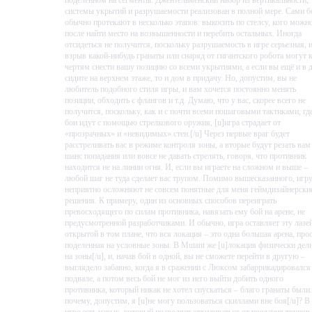
поделенном на сегменты. Джентельменский набор из вертикальности,
системы укрытий и разрушаемости реализован в полной мере. Сами б
обычно протекают в несколько этапов: выкосить по стелсу, кого можно
после найти место на возвышенности и перебить остальных. Иногда
отсидеться не получится, поскольку разрушаемость в игре серьезная, 
взрыв какой-нибудь гранаты или снаряд от гигантского робота могут 
чертям снести вашу позицию со всеми укрытиями, а если вы ещё и в 
сидите на верхнем этаже, то и дом в придачу. Но, допустим, вы не
любитель подобного стиля игры, и вам хочется постоянно менять
позиции, обходить с флангов и т.д. Думаю, что у вас, скорее всего не
получится, поскольку, как и с почти всеми пошаговыми тактиками, гд
бои идут с помощью стрелкового оружия, [u]игра страдает от
«прозрачных» и «невидимых» стен.[/u] Через первые враг будет
расстреливать вас в режиме контроля зоны, а вторые будут резать вам
шанс попадания или вовсе не давать стрелять, говоря, что противник
находится не на линии огня. И, если вы играете на сложном и выше –
любой шаг не туда сделает вас трупом. Помимо вышесказанного, игр
неприятно осложняют не совсем понятные для меня геймдизайнерски
решения. К примеру, один из основных способов переиграть
превосходящего по силам противника, навязать ему бой на арене, не
предусмотренной разработчиками. И обычно, игра оставляет эту лазе
открытой в том плане, что вся локация – это одна большая арена, про
поделенная на условные зоны. В Mutant же [u]локация физически дел
на зоны[/u], и, начав бой в одной, вы не сможете перейти в другую –
выглядело забавно, когда я в сражении с Люксом забаррикадировался
подвале, а потом весь бой не мог из него выйти добить одного
противника, который никак не хотел спускаться – благо гранаты были
почему, допустим, я [u]не могу пользоваться скиллами вне боя[/u]? В