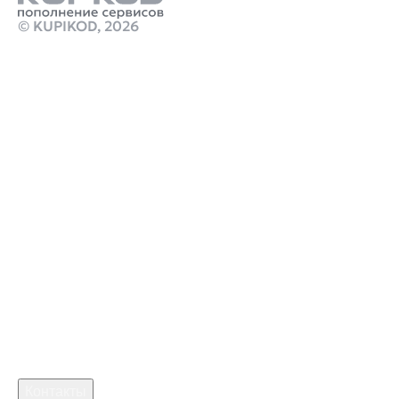
© KUPIKOD,
2026
Продукты
пополнить баланс стим бесплатно
Подписка пс плюс купить
Стим Россия
Купить игры Стим
Донат в Marvel Rivals
Купить игру ключом
Купить карту пополнения Steam 10 USD Gift Card
marathon купить
monster hunter stories 3 cheat
crimson desert дата выхода
Робуксы в Роблокс
Связаться с нами
Поддержка клиентов
B2B сотрудничество
По вопросам рекламы
Контакты