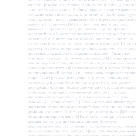
игре есть навык, который позволяет отхиливаться от поедания трупов,
по логике разрабов, я могу использовать его только в бою, а не по его
завершению, когда их полно. В общем, когда начинаешь всматриваться
замечаешь немало несостыковок: и насчет стелса, и насчет типов оруж
между которыми, по сути, разницы нет. Но не будем здесь деконстракт
разводить. [b]О прокачке.[/b] На момент окончания игры я имел,
внимание, 75 уровень. И знаете, что забавно – в дереве прокачки у
персонажей всего 8 навыков на способности и ещё отдельно 5 на усил
характеристик. А знаете, что ещё забавнее – половина из навыков на
способности бесполезна и кочует от персонажа к персонажу. Т.е., если
надеетесь на увлекательную прокачку с билдостроением – это не сюда
игре только один персонаж с интересными скиллами – Магнус, все
остальные – статисты. [b]О сюжете и персонажах.[/b] Думаю, здесь не
смысла подробно останавливаться, потому что разбирать особо нечего
максимально карикатурный детский апокалипсис, в котором герои ух
на поиск пропавшей экспедиции и, о внезапность, раскрывают страшн
секрет. Сюжет рассказывается сумбурно, к героям привязаться не
успеваешь, да и повода, будем честны, не дают. История мира тоже
неинтересна и банальна – были плохие «человеки», которые не следили
глобальным потеплением, воевали между собой, но вот природа
выпустила смертельную болезнь и поставила их на место. Я такое
называю – [u]«соевый сюжет»[/u]. Обычно в пост-апокалипсисе идут 
двум путям: абсолютная отмороженность или рефлексия над новыми
реалиями, реже вместе. Здесь у нас «гендерно-нейтрально». [b]О квест
исследовании мира и лутинге.[/b] Казалось бы, сталкеры, множество
локаций, сеттинг пост-апокалипсиса, наверное, будет куча
дополнительных квестов с интересным исследованием мира, в которо
огромное количества лута. Забудьте, [u]игра прямолинейна донельзя[/