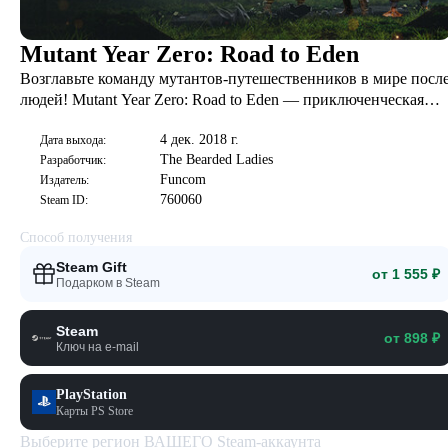
Mutant Year Zero: Road to Eden
Возглавьте команду мутантов-путешественников в мире посл
людей! Mutant Year Zero: Road to Eden — приключенческая
тактическая игра, в которой пошаговые бои в стиле XCOM
4 дек. 2018 г.
сочетаются с увлекательным сюжетом, скрытностью,
Дата выхода:
The Bearded Ladies
Разработчик:
стратегией и исследованием мира. В команде разработчиков
Funcom
Издатель:
— дизайнеры HITMAN и один из создателей PAYDAY.
760060
Steam ID:
Способ получения
Steam Gift
от 1 555 ₽
Подарком в Steam
Steam
от 898 ₽
Ключ на e-mail
PlayStation
Карты PS Store
Выберите регион ВАШЕГО Steam-аккаунта