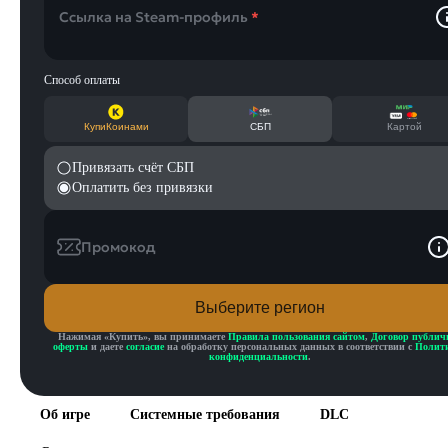
Ссылка на Steam-профиль
*
Способ оплаты
КупиКоинами
СБП
Картой
Привязать счёт СБП
Оплатить без привязки
Промокод
Выберите регион
Нажимая «
Купить
», вы принимаете
Правила пользования сайтом
,
Договор публич
оферты
и даете
согласие
на обработку персональных данных в соответствии с
Полит
конфиденциальности
.
Об игре
Системные требования
DLC