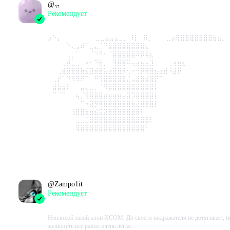
@
₃₇
Рекомендует
2023-08-03 16:05:58+00
⡴⠑⡄⠀⠀⠀⠀⠀⠀⠀ ⣀⣀⣤⣤⣤⣀⡀ ⠸⡇⠀⠿⡀⠀⠀⠀⣀⡴⢿⣿⣿⣿⣿⣿⣿⣿⣷⣦⡀
⠀⠀⠀⠀⠑⢄⣠⠾⠁⣀⣄⡈⠙⣿⣿⣿⣿⣿⣿⣿⣿⣆
⠀⠀⠀⠀⢀⡀⠁⠀⠀⠈⠙⠛⠂⠈⣿⣿⣿⣿⣿⠿⡿⢿⣆
⠀⠀⠀⢀⡾⣁⣀⠀⠴⠂⠙⣗⡀⠀⢻⣿⣿⠭⢤⣴⣦⣤⣹⠀⠀⠀⢀⢴⣶⣆
⠀⠀⢀⣾⣿⣿⣿⣷⣮⣽⣾⣿⣥⣴⣿⣿⡿⢂⠔⢚⡿⢿⣿⣦⣴⣾⠸⣼⡿
⠀⢀⡞⠁⠙⠻⠿⠟⠉⠀⠛⢹⣿⣿⣿⣿⣿⣌⢤⣼⣿⣾⣿⡟⠉
⠀⣾⣷⣶⠇⠀⠀⣤⣄⣀⡀⠈⠻⣿⣿⣿⣿⣿⣿⣿⣿⣿⣿⡇
⠀⠉⠈⠉⠀⠀⢦⡈⢻⣿⣿⣿⣶⣶⣶⣶⣤⣽⡹⣿⣿⣿⣿⡇
⠀⠀⠀⠀⠀⠀⠀⠉⠲⣽⡻⢿⣿⣿⣿⣿⣿⣿⣷⣜⣿⣿⣿⡇ ⠀⠀
⠀⠀⠀⠀⠀⢸⣿⣿⣷⣶⣮⣭⣽⣿⣿⣿⣿⣿⣿⣿⠇
⠀⠀⠀⠀⠀⠀⣀⣀⣈⣿⣿⣿⣿⣿⣿⣿⣿⣿⣿⣿⣿⣿⠇
⠀⠀⠀⠀⠀⠀⢿⣿⣿⣿⣿⣿⣿⣿⣿⣿⣿⣿⣿⣿⣿⠃
Проведено в игре:
1406
ч.
В момент написания:
1391
ч.
@
Zampo1it
Рекомендует
2023-08-01 19:52:28+00
Неплохой такой клон XCOM. До своего подражателя не дотягивает, н
залипнуть всё равно очень легко.