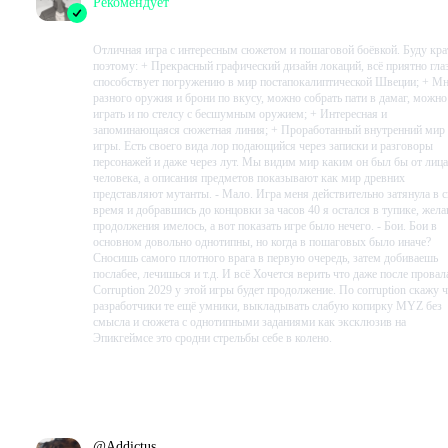
Рекомендует
2023-08-29 06:35:08+00
Отличная игра с интересным сюжетом и пошаговой боёвкой. Буду кра
поэтому: + Прекрасный графический дизайн локаций, всё приятно гла
способствует погружению в мир постапокалиптической Швеции; + М
разного оружия и брони по вкусу, можно собрать пати в дамаг, можно
играть и по стелсу с бесшумным оружием; + Интересная и
запоминающаяся сюжетная линия; + Проработанный внутренний мир
игры. Есть своего вида лор подающийся через записки и разговоры
персонажей и даже через лут. Мы видим мир каким он был бы от лица
человека, а описания предметов показывают как мир древних
представляют мутанты. - Мало. Игра меня действительно затянула в с
время и добравшись до концовки за часов 40 я остался в тупике, жела
продолжения имелось, а вот показать игре было нечего. - Бои. Бои в
основном довольно однотипны, но когда в пошаговых было иначе?
Сносишь самого плотного врага в первую очередь, затем добиваешь
послабее, лечишься и т.д. И всё Хочется верить что даже после провал
Corruption 2029 у этой игры будет продолжение. По corruption скажу 
разработчики те ещё умники, выкладывать слабую копирку MYZ без
смысла и сюжета с однотипными заданиями как эксклюзив на
Эпикгеймсе это сродни стрельбы себе в колено.
Проведено в игре:
2864
ч.
В момент написания:
2864
ч.
@
Addictus